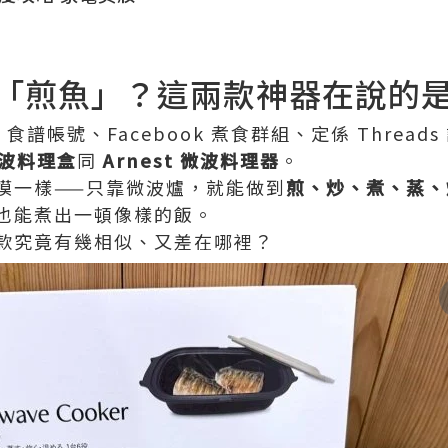
「煎魚」？這兩款神器在說的
 食譜帳號、Facebook 煮食群組、定係 Threa
微波料理盒
同
Arnest 微波料理器
。
模一樣——只靠微波爐，就能做到
煎、炒、煮、蒸、
也能煮出一頓像樣的飯。
款究竟有幾相似、又差在哪裡？