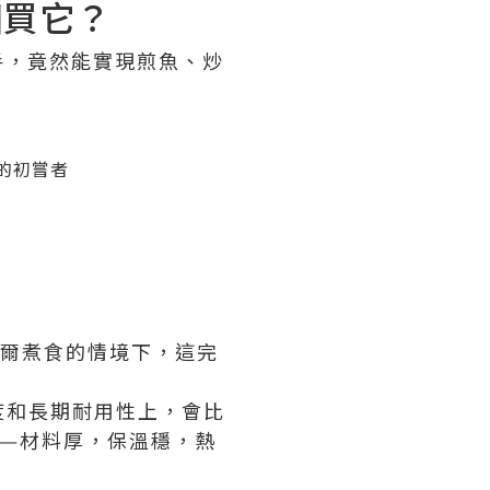
個買它？
手，竟然能實現煎魚、炒
的初嘗者
、偶爾煮食的情境下，這完
度和長期耐用性上，會比
—材料厚，保溫穩，熱