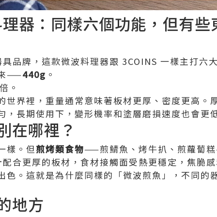
微波料理器：同樣六個功能，但有
廚器具品牌，這款微波料理器跟 3COINS 一樣主打
來——
440g
。
一倍。
的世界裡，重量通常意味著板材更厚、密度更高。
勻，長期使用下，變形機率和塗層磨損速度也會更
別在哪裡？
一樣。但
煎烤類食物
——煎鯖魚、烤牛扒、煎蘿蔔糕
熱設計配合更厚的板材，食材接觸面受熱更穩定，焦脆
出色。這就是為什麼同樣的「微波煎魚」，不同的
的地方