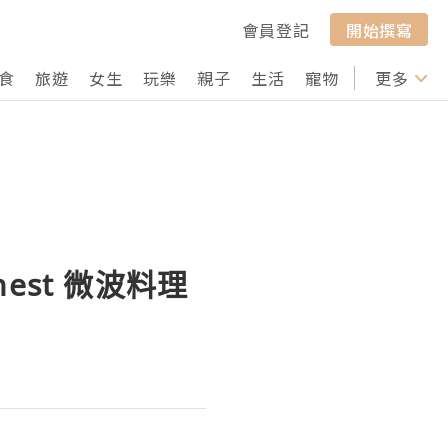
會員登記
開始撰寫
食
旅遊
女生
玩樂
親子
生活
寵物
行山
更多
打卡
nest 微波料理