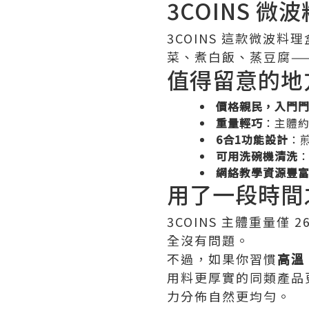
3COINS 
3COINS 這款微波
菜、煮白飯、蒸豆腐—
值得留意的地
價格親民，入門
重量輕巧
：主體
6合1功能設計
：
可用洗碗機清洗
網絡教學資源豐
用了一段時間
3COINS 主體重量
全沒有問題。
不過，如果你習慣
高溫
用料更厚實的同類產品
力分佈自然更均勻。