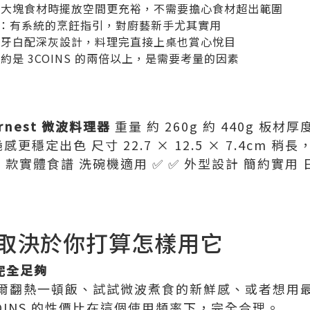
煎大塊食材時擺放空間更充裕，不需要擔心食材超出範圍
：有系統的烹飪指引，對廚藝新手尤其實用
象牙白配深灰設計，料理完直接上桌也賞心悅目
約是 3COINS 的兩倍以上，是需要考量的因素
rnest 微波料理器
重量 約 260g 約 440g 板材
更穩定出色 尺寸 22.7 × 12.5 × 7.4cm 稍
附 32 款實體食譜 洗碗機適用 ✅ ✅ 外型設計 簡約實
取決於你打算怎樣用它
 完全足夠
爾翻熱一頓飯、試試微波煮食的新鮮感、或者想用
OINS 的性價比在這個使用頻率下，完全合理。