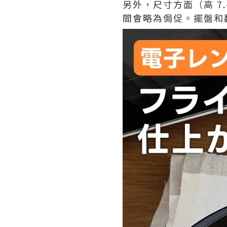
另外，尺寸方面（高 7.
間會略為侷促。擺盤和