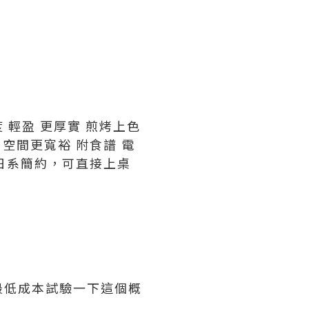
厚度 輕盈 更厚實 煎烤上色
長，空間更寬裕 附食譜 電
用 日系簡約，可直接上桌
最低成本試驗一下這個概