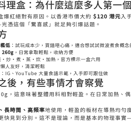
微波料理盒：為什麼這麼多人第一
料理盒爆紅絕對有原因。以香港市價大約
$120 港元
入
—光憑這個「驚喜感」就足夠引爆話題。
方
門檻低
：試玩成本少，買錯唔心痛，適合想試試微波煮食概念
約
260g
，日常拿取輕鬆，收納方便
煎・炒・煮・蒸・炊・加熱，官方標示一盒六用
：懶人友好，清潔輕鬆
富
：IG、YouTube 大量食譜示範，入手即可跟住做
之後，有些事情才會察覺
僅 260g，這意味著整體用料相對輕盈。在日常加熱
、長時間、高頻率
地使用，輕盈的板材在導熱均勻
更快見到分別。這不是理論，而是基本的物理事實—