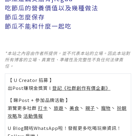
吃節瓜的營養價值以及幾種做法
節瓜怎麼保存
節瓜不能和什麼一起吃
*本站之內容由作者所提供，並不代表本站的立場。因此本站對
所有博客的立場、真實性、準確性及完整性不負任何法律責
任。
【 U Creator 招募 】
出Post賺現金獎賞 l
登記《社群創作有價企劃》
【 睇Post + 參加品牌活動 】
瀏覽更多社群
打卡
丶
旅遊
丶
美食
丶
親子
丶
寵物
丶
扮靚
攻略
及
活動情報
U Blog開咗WhatsApp啦！發掘更多吃喝玩樂資訊！
Follow 我哋
！