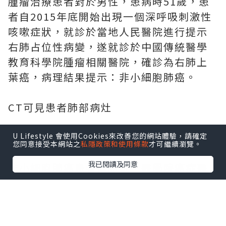
腫瘤治療患者對於男性，患病時51歲，患
者自2015年底開始出現一個深呼吸刺激性
咳嗽症狀，就診於當地人民醫院進行提示
右肺占位性病變，遂就診於中國傳統醫學
教育科學院腫瘤相關醫院，確診為右肺上
葉癌，病理結果提示：非小細胞肺癌。
CT可見患者肺部病灶
病理非小細胞型肺癌
U Lifestyle 會使用Cookies來改善您的網站體驗，請確定
您同意接受本網站之
私隱政策和使用條款
才可繼續瀏覽。
我已閱讀及同意
非小細胞肺癌
患者確診後，醫學院癌症醫
院建議活檢後進行化療，但患者拒絕了。
入院時，病人有明顯的咳嗽和胸悶症狀。