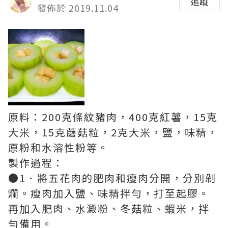
追蹤
發佈於 2019.11.04
原料：200克條紋豬肉，400克紅薯，15克
大米，15克蘑菇粒，2克大米，鹽，味精，
原粉和水溶性粉等。
製作過程：
●1．將五花肉的肥肉和瘦肉分開，分別剁
爛。瘦肉加入鹽、味精拌勻，打至起膠。
再加入肥肉、水澱粉、冬菇粒、蝦米，拌
勻備用。