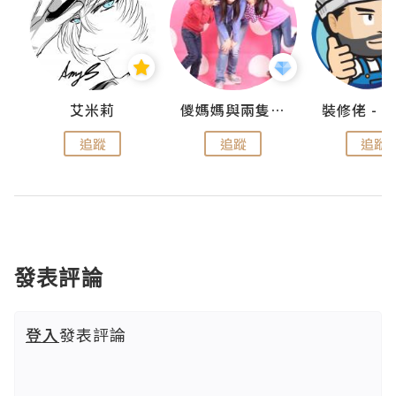
點滴
艾米莉
儍媽媽與兩隻小魔怪之家
追蹤
追蹤
追蹤
發表評論
登入
發表評論