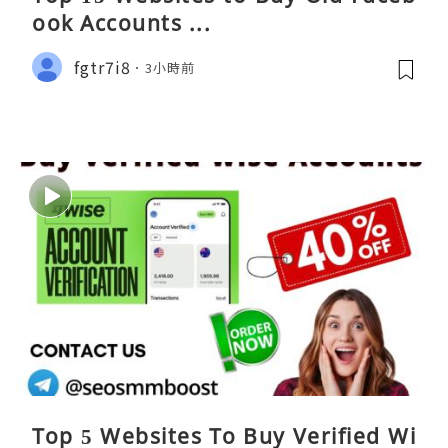
ook Accounts ...
fgtr7i8
3小時前
Top 5 Websites To Buy Verified Wi