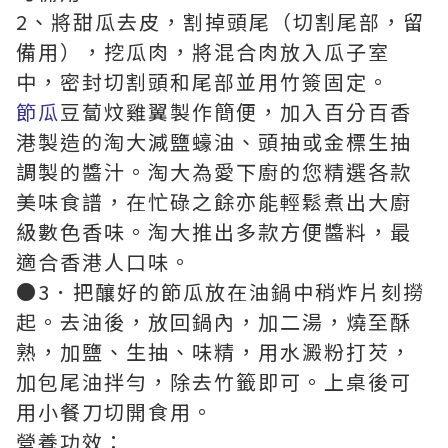
2、將甜瓜去皮，割掉頭尾（切割尾部，留
備用），挖瓜肉，將混合肉放入瓜子室
中，密封切割頭和尾部並用竹簽固定。
節瓜
豆蔔炆雞翼製作簡便，加入百分百香
港製造的淘大減鹽蠔油、頭抽或金標生抽
調製的醬汁。淘大為愛下廚的您精選各款
美味食譜，在忙碌之餘亦能輕鬆煮出大廚
級數色香味。淘大推出多款方便醬料，最
適合香港人口味。
●3．把釀好的節瓜放在油鍋中稍炸片刻撈
起。去油後，放回鍋內，加二湯，燒至酥
熟，加鹽、生抽、味精，用水澱粉打芡，
加包尾油拌勻，除去竹籤即可。上桌後可
用小餐刀切開食用。
營養功效：