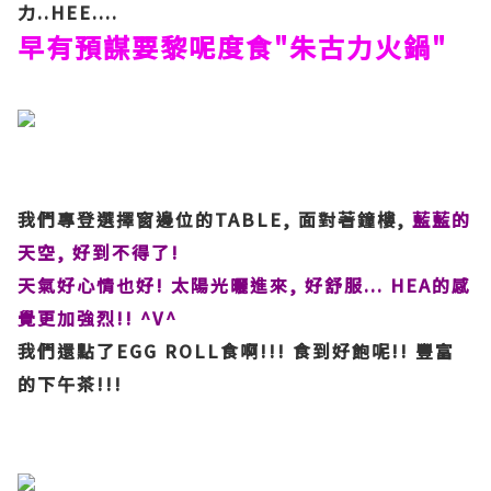
力..HEE....
早有預謀要黎呢度食"朱古力火鍋"
我們專登選擇窗邊位的TABLE, 面對著鐘樓,
藍藍的
天空, 好到不得了!
天氣好心情也好! 太陽光曬進來, 好舒服... HEA的感
覺更加強烈!! ^V^
我們還點了EGG ROLL食啊!!! 食到好飽呢!! 豐富
的下午茶!!!