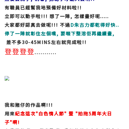
有職員已經幫我地預備好材料啦!!
立即可以動手啦!!! 想了一陣, 怎樣畫好呢.....
大家都好認真去做呢!!! 不過
D朱古力都乾得好快..
停了一陣就彰住左個嘴, 要啜下整溶佢再繼續畫,
差不多30-45MINS左右就完成啦!!
登登登登
...........
我和豬仔的作品啊!!!
用來
紀念這次"白色情人節" 暨 "拍拖5周年大日
子"啊!