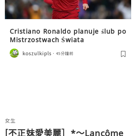
Cristiano Ronaldo planuje ślub po
Mistrzostwach Świata
koszulkipls
45分鐘前
女生
[不正妹愛美麗］*～Lancôme