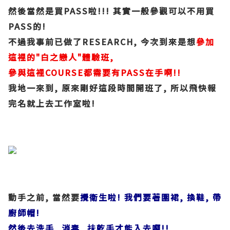
然後當然是買PASS啦!!! 其實一般參觀可以不用買
PASS的!
不過我事前已做了RESEARCH, 今次到來是想
參加
這裡的"白之戀人"體驗班,
參與這裡COURSE都需要有PASS在手啊!!
我地一來到, 原來剛好這段時間開班了, 所以飛快報
完名就上去工作室啦!
動手之前, 當然要
攪衛生啦! 我們要著圍裙, 換鞋, 帶
廚師帽!
然後去洗手, 消毒, 抺乾手才能入去啊!!