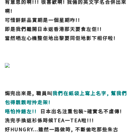
有意思的啊!!! 很喜歡啊! 我倆的英文字名合併出來
啊!
可惜餅餅品賞期是一個星期咋!!
即是我們離開日本返香港那天要食左佢!!
當然哂左心機整佢地出黎要同佢地影下相仔啦!
焗完出來是, 職員叫
我們在紙袋上寫上名字, 幫我們
包得靚靚咁拎走架!
唔怕拎錯左!!
日本出名注重包裝~確實名不虛傳!
洗完手換返衫係時候TEA一TEA啦!!!
好HUNGRY...雖然一路做時, 不斷偷吃那些朱古