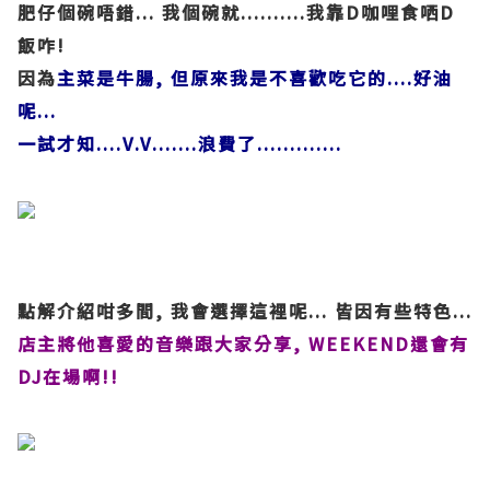
肥仔個碗唔錯... 我個碗就..........我靠D咖哩食哂D
飯咋!
因為
主菜是牛腸, 但原來我是不喜歡吃它的....好油
呢...
一試才知....V.V.......浪費了.............
點解介紹咁多間, 我會選擇這裡呢... 皆因有些特色...
店主將他喜愛的音樂跟大家分享, WEEKEND還會有
DJ在場啊!!