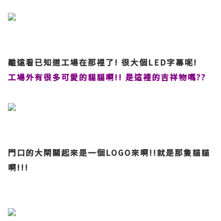
離遠看已知道工場在那裡了! 很大個LED字幕呢!
工場外有很多可愛的貓貓啊!! 是這裡的吉祥物嗎??
門口的大閘關起來是一個LOGO來啊!!就是那隻貓貓
啊!!!