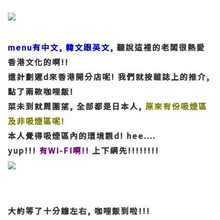
menu有中文, 韓文跟英文,
聽說這裡的老闆很熱愛
香港文化的啊!!
還計劃遲d來香港開分店呢! 我們就按雜誌上的推介,
點了兩款咖哩飯!
菜未到就周圍望, 全部都是日本人,
原來有份吸煙區
及非吸煙區呢!
本人覺得吸煙區內的環境靚d! hee....
yup!!!
有WI-FI啊!!
上下網先!!!!!!!!
大約等了十分鐘左右, 咖哩飯到啦!!!