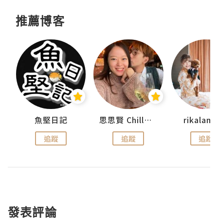
推薦博客
urnal
魚堅日記
思思賢 ChillMyBabe
rikala
追蹤
追蹤
追蹤
發表評論