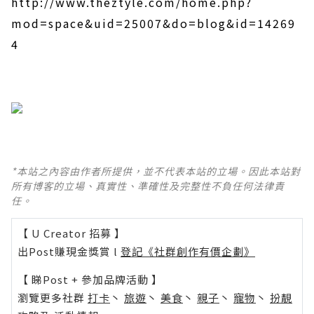
http://www.theztyle.com/home.php?
mod=space&uid=25007&do=blog&id=14269
4
*本站之內容由作者所提供，並不代表本站的立場。因此本站對
所有博客的立場、真實性、準確性及完整性不負任何法律責
任。
【 U Creator 招募 】
出Post賺現金獎賞 l
登記《社群創作有價企劃》
【 睇Post + 參加品牌活動 】
瀏覽更多社群
打卡
丶
旅遊
丶
美食
丶
親子
丶
寵物
丶
扮靚