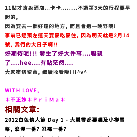
11點才肯返酒店...卡卡.........不過第3天的行程要早
起的,
因為要去一個好遠的地方, 而且會過一晚野啊!
事前已經預左這天要豪吃豪住, 因為明天就是2月14
號, 我們的大日子啊!!
好期待呢!!! 發生了好大件事....嚇親
了....hee....有點茫然....
大家密切留意, 繼續收看啦!!!^v^
WITH LOVE,
＊不正妹＊ＰｒｉＭａ＊
相關文章:
2012白色情人節 Day 1 - 大風雪都要趕及小樽雪
祭, 浪漫一番? 忍痛一番?