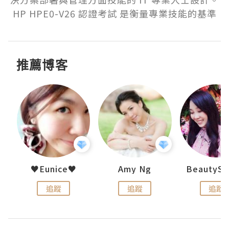
HP HPE0-V26 認證考試 是衡量專業技能的基準
推薦博客
h 夏沫
♥Eunice♥
Amy Ng
追蹤
追蹤
追蹤