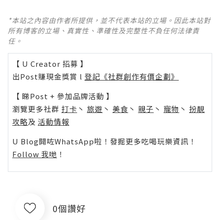
*本站之內容由作者所提供，並不代表本站的立場。因此本站對
所有博客的立場、真實性、準確性及完整性不負任何法律責
任。
【 U Creator 招募 】
出Post賺現金獎賞 l
登記《社群創作有價企劃》
【 睇Post + 參加品牌活動 】
瀏覽更多社群
打卡
丶
旅遊
丶
美食
丶
親子
丶
寵物
丶
扮靚
攻略
及
活動情報
U Blog開咗WhatsApp啦！發掘更多吃喝玩樂資訊！
Follow 我哋
！
0個讚好