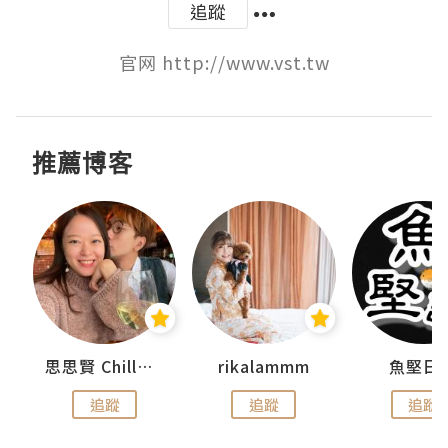
追蹤
官网 http://www.vst.tw
推薦博客
urnal
思思賢 ChillMyBabe
rikalammm
魚堅日
追蹤
追蹤
追蹤