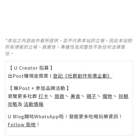
*本站之內容由作者所提供，並不代表本站的立場。因此本站對
所有博客的立場、真實性、準確性及完整性不負任何法律責
任。
【 U Creator 招募 】
出Post賺現金獎賞 l
登記《社群創作有價企劃》
【 睇Post + 參加品牌活動 】
瀏覽更多社群
打卡
丶
旅遊
丶
美食
丶
親子
丶
寵物
丶
扮靚
攻略
及
活動情報
U Blog開咗WhatsApp啦！發掘更多吃喝玩樂資訊！
Follow 我哋
！