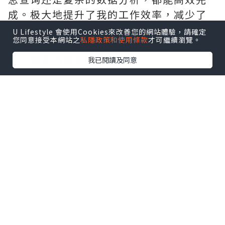
成。极大地提升了我的工作效率，减少了
重复劳动。它的智能交互也让整个使用过
U Lifestyle 會使用Cookies來改善您的網站體驗，請確定
您同意接受本網站之
私隱政策和使用條款
才可繼續瀏覽。
程更加流畅愉快，是提升生产力的得力助
手。需要的拿去吧,官网
我已閱讀及同意
http://www.vst.tw
*本站之內容由作者所提供，並不代表本站的立場。因此本站對
所有博客的立場、真實性、準確性及完整性不負任何法律責
任。
【 U Creator 招募 】