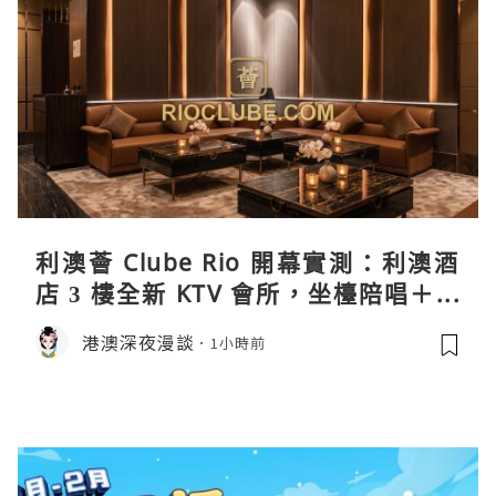
利澳薈 Clube Rio 開幕實測：利澳酒
店 3 樓全新 KTV 會所，坐檯陪唱＋水
療套票一次過睇
港澳深夜漫談
1小時前