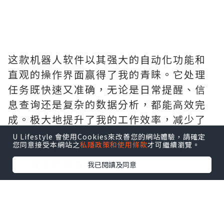
这款机器人软件以其强大的自动化功能和
直观的操作界面赢得了我的青睐。它处理
任务既快速又准确，无论是日常提醒、信
息查询还是复杂的数据分析，都能高效完
成。极大地提升了我的工作效率，减少了
重复劳动。它的智能交互也让整个使用过
U Lifestyle 會使用Cookies來改善您的網站體驗，請確定
您同意接受本網站之
私隱政策和使用條款
才可繼續瀏覽。
程更加流畅愉快，是提升生产力的得力助
手。需要的拿去吧,官网
我已閱讀及同意
http://www.vst.tw