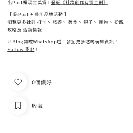
出Post賺現金獎賞 l
登記《社群創作有價企劃》
【 睇Post + 參加品牌活動 】
瀏覽更多社群
打卡
丶
旅遊
丶
美食
丶
親子
丶
寵物
丶
扮靚
攻略
及
活動情報
U Blog開咗WhatsApp啦！發掘更多吃喝玩樂資訊！
Follow 我哋
！
0個讚好
收藏