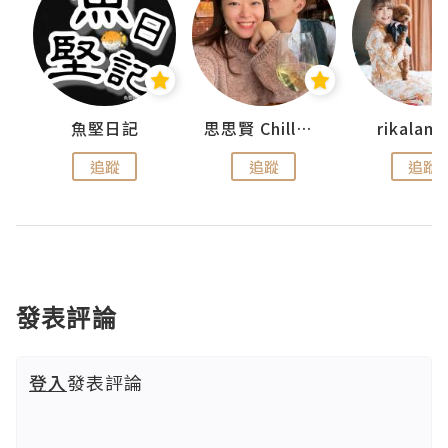
urnal
魚堅日記
思思賢 ChillMyBabe
rikala
追蹤
追蹤
追蹤
發表評論
登入
發表評論