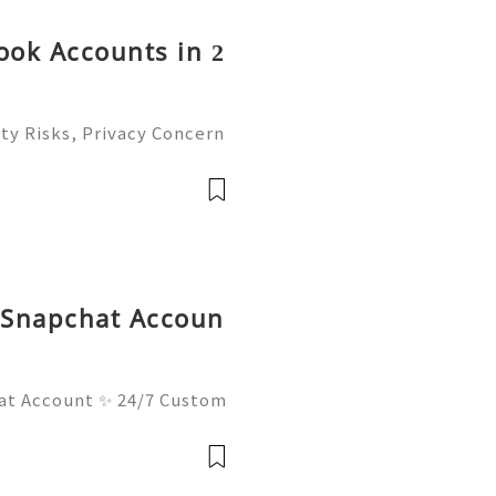
ok Accounts in 2
ty Risks, Privacy Concern
atives Guide 2026 🚪🚀💬
you 24/7! 😊💯🔥 💼⏰📩🌟

d Snapchat Accoun
at Account ✨ 24/7 Custom
ays Ready 📲✨💎🌐🚀⭐ Wha
⭐ Telegram: @usadigitalh
hub 📧✨💎