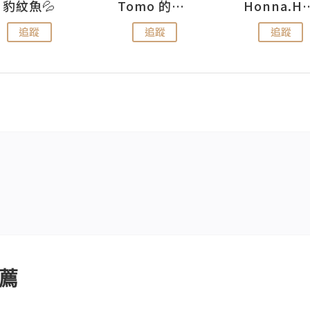
豹紋魚💦
Tomo 的快樂宇宙
Honna.
追蹤
追蹤
追蹤
薦