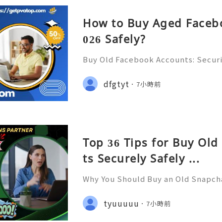
How to Buy Aged Facebo
026 Safely?
Buy Old Facebook Accounts: Securi
s, Account Ownership & Safe Altern
📞📩 We’re always ready to help 
dfgtyt
7小時前
🌐✨ We are available online 24/7 
Top 36 Tips for Buy Ol
ts Securely Safely ...
Why You Should Buy an Old Snapch
er Support — Fast, Reliable & Alw
tsApp: +1 (506) 541-7768 ✈️✨💎🌐🚀
tyuuuuu
7小時前
ub 🎮✨💎🌐🚀⭐ Discord: usadigital