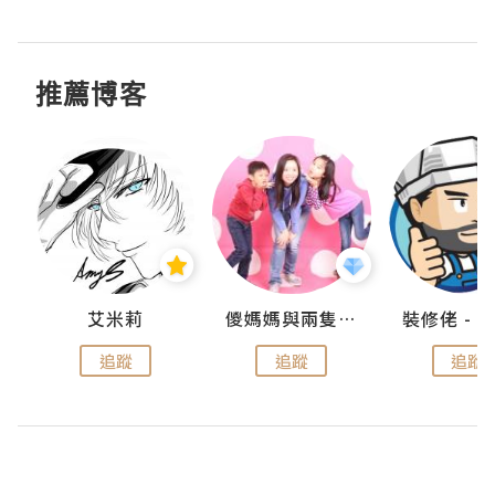
推薦博客
點滴
艾米莉
儍媽媽與兩隻小魔怪之家
追蹤
追蹤
追蹤