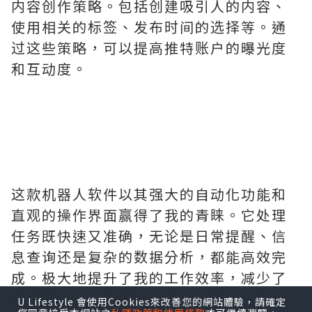
内容创作策略。包括创建吸引人的内容、
使用相关的标签、发布时间的选择等。通
过这些策略，可以提高推特账户的曝光度
和互动度。
这款机器人软件以其强大的自动化功能和
直观的操作界面赢得了我的青睐。它处理
任务既快速又准确，无论是日常提醒、信
息查询还是复杂的数据分析，都能高效完
成。极大地提升了我的工作效率，减少了
重复劳动。它的智能交互也让整个使用过
U Lifestyle 會使用Cookies來改善您的網站體驗，請確定