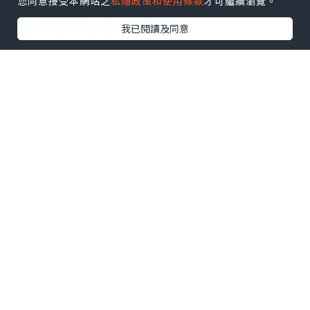
您同意接受本網站之
私隱政策和使用條款
才可繼續瀏覽。
程更加流畅愉快，是提升生产力的得力助
手。需要的拿去吧,官网
我已閱讀及同意
http://www.vst.tw
*本站之內容由作者所提供，並不代表本站的立場。因此本站對
所有博客的立場、真實性、準確性及完整性不負任何法律責
任。
【 U Creator 招募 】
出Post賺現金獎賞 l
登記《社群創作有價企劃》
【 睇Post + 參加品牌活動 】