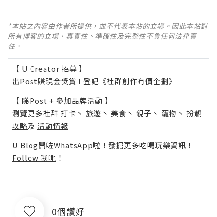
*本站之內容由作者所提供，並不代表本站的立場。因此本站對
所有博客的立場、真實性、準確性及完整性不負任何法律責
任。
【 U Creator 招募 】
出Post賺現金獎賞 l
登記《社群創作有價企劃》
【 睇Post + 參加品牌活動 】
瀏覽更多社群
打卡
丶
旅遊
丶
美食
丶
親子
丶
寵物
丶
扮靚
攻略
及
活動情報
U Blog開咗WhatsApp啦！發掘更多吃喝玩樂資訊！
Follow 我哋
！
0個讚好