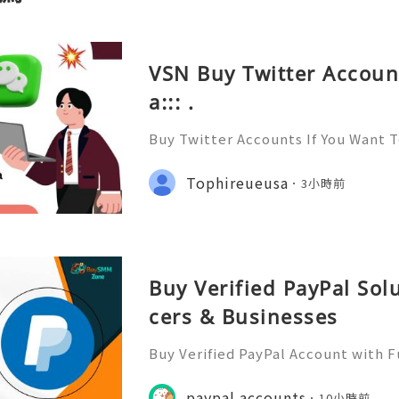
VSN Buy Twitter Accoun
a::: .
Buy Twitter Accounts If You Want 
yone and Get to know Everyone. Y
Social network and have Likes, Fo
Tophireueusa
3小時前
hares On All Of Your Posts. W
Buy Verified PayPal Sol
cers & Businesses
Buy Verified PayPal Account with 
Use Contact Info 📞 WhatsApp: +1 (
m: @BuySmmZone ✅ Skype: BuySm
paypal accounts
10小時前