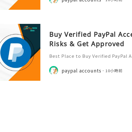
Buy Verified PayPal Acc
Risks & Get Approved
Best Place to Buy Verified PayPal 
ction Speeds In the hyper-competi
026, transaction speed is the ultim
paypal accounts
10小時前
er you are bidding on a