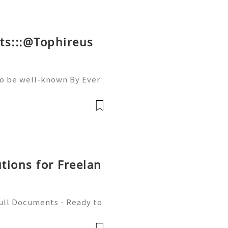
ts:::@Tophireus
To be well-known By Ever
ou must Be A member Of A
llowers, Comments, And S
utions for Freelan
Full Documents - Ready to
580) 771-7982 ✈️ Telegra
mZone 📧 Email: