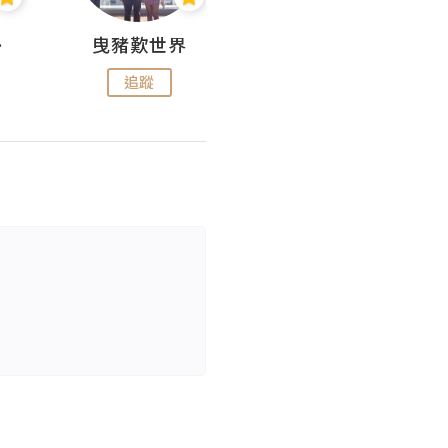
nius
曳豬歎世界
Koalascities (^O^)! @ UTravel
追蹤
追蹤