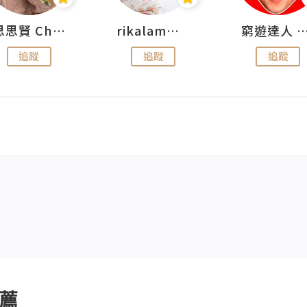
思思賢 ChillMyBabe
rikalammm
窮遊達人 Mr.TravelGe
追蹤
追蹤
追蹤
薦