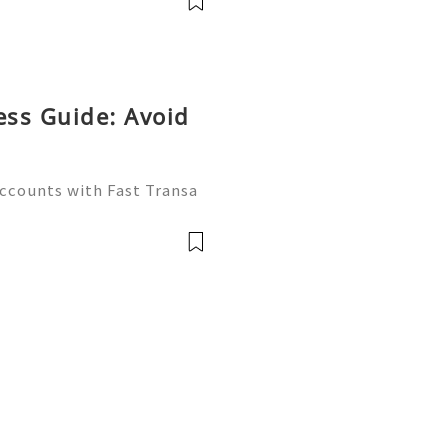
ess Guide: Avoid
Accounts with Fast Transa
tive digital economy of 2
ate differentiator. Wheth