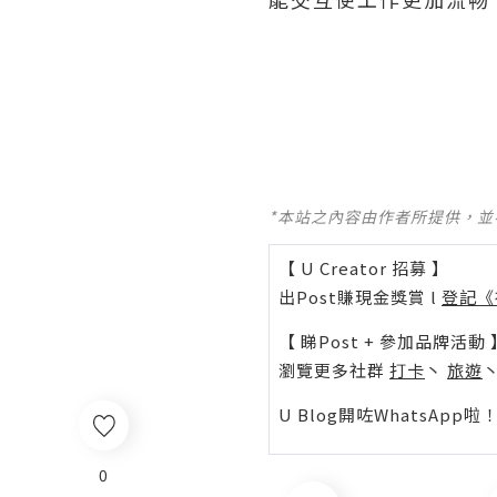
*本站之內容由作者所提供，
【 U Creator 招募 】
出Post賺現金獎賞 l
登記《
【 睇Post + 參加品牌活動 
瀏覽更多社群
打卡
丶
旅遊
U Blog開咗WhatsAp
0