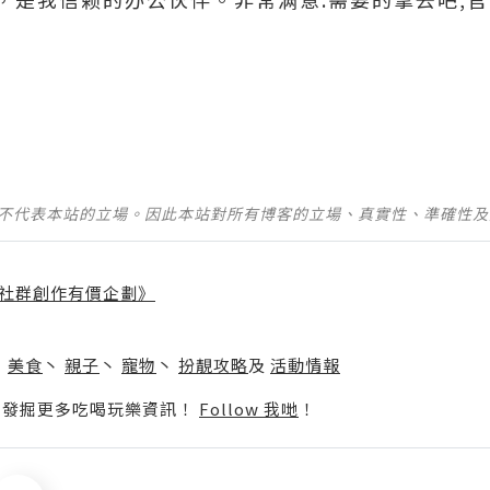
並不代表本站的立場。因此本站對所有博客的立場、真實性、準確性
社群創作有價企劃》
】
丶
美食
丶
親子
丶
寵物
丶
扮靚攻略
及
活動情報
p啦！發掘更多吃喝玩樂資訊！
Follow 我哋
！