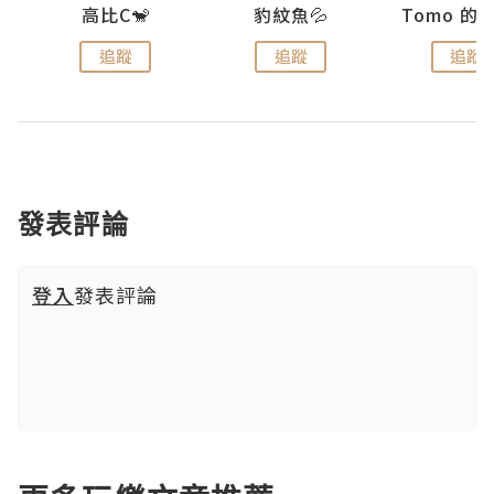
)
高比C🐒
豹紋魚💦
追蹤
追蹤
追蹤
發表評論
登入
發表評論