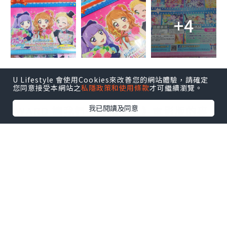
+4
U Lifestyle 會使用Cookies來改善您的網站體驗，請確定
您同意接受本網站之
私隱政策和使用條款
才可繼續瀏覽。
這是2015年上映的《星夢學園！MUSIC
我已閱讀及同意
AWARD 讓我們一起領獎吧》電影版的專
題卡冊，該電影是當時星夢系列首部以 2D
及3D 的方式同時播映的電影，描寫一次屬
於星夢學園全明星的頒獎典禮，多首動畫
中經典的歌曲都會於電影一一登場。
一如以往，由BANDAI推出的官方正版卡
冊，不僅造型吸引，亦十分實用，卡冊正