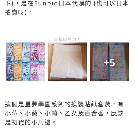
ト)，是在Funbid日本代購的 (也可以日本
拍賣呀)。
點擊圖片放大
+5
這個是星夢學園系列的換裝貼紙套裝，有
小莓、小葵、小蘭、乙女及百合香，應該
是初代的小周邊。