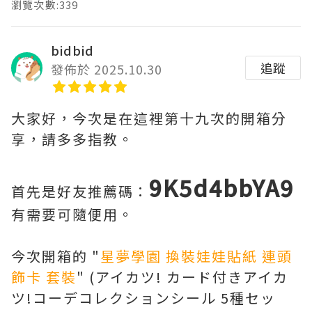
瀏覽次數:339
bidbid
追蹤
發佈於 2025.10.30
大家好，今次是在這裡第十九次的開箱分
享，請多多指教。
9K5d4bbYA9
首先是好友推薦碼：
有需要可隨便用。
今次開箱的 "
星夢學園 換裝娃娃貼紙 連頭
飾卡 套裝
" (アイカツ! カード付きアイカ
ツ!コーデコレクションシール 5種セッ