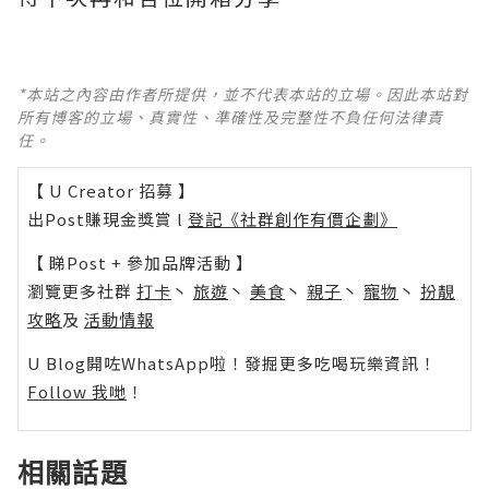
*本站之內容由作者所提供，並不代表本站的立場。因此本站對
所有博客的立場、真實性、準確性及完整性不負任何法律責
任。
【 U Creator 招募 】
出Post賺現金獎賞 l
登記《社群創作有價企劃》
【 睇Post + 參加品牌活動 】
瀏覽更多社群
打卡
丶
旅遊
丶
美食
丶
親子
丶
寵物
丶
扮靚
攻略
及
活動情報
U Blog開咗WhatsApp啦！發掘更多吃喝玩樂資訊！
Follow 我哋
！
相關話題