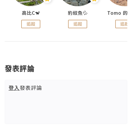
)
高比C🐒
豹紋魚💦
追蹤
追蹤
追蹤
發表評論
登入
發表評論