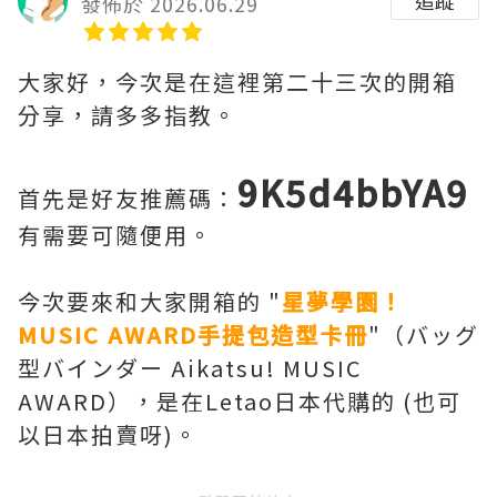
追蹤
發佈於 2026.06.29
大家好，今次是在這裡第二十三次的開箱
分享，請多多指教。
9K5d4bbYA9
首先是好友推薦碼：
有需要可隨便用。
今次要來和大家開箱的 "
星夢學園！
MUSIC AWARD手提包造型卡冊
"（バッグ
型バインダー Aikatsu! MUSIC
AWARD），是在Letao日本代購的 (也可
以日本拍賣呀)。