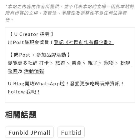
*本站之內容由作者所提供，並不代表本站的立場。因此本站對
所有博客的立場、真實性、準確性及完整性不負任何法律責
任。
【 U Creator 招募 】
出Post賺現金獎賞 l
登記《社群創作有價企劃》
【 睇Post + 參加品牌活動 】
瀏覽更多社群
打卡
丶
旅遊
丶
美食
丶
親子
丶
寵物
丶
扮靚
攻略
及
活動情報
U Blog開咗WhatsApp啦！發掘更多吃喝玩樂資訊！
Follow 我哋
！
相關話題
Funbid JPmall
Funbid