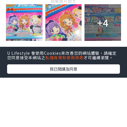
點擊圖片放大
+4
U Lifestyle 會使用Cookies來改善您的網站體驗，請確定
您同意接受本網站之
私隱政策和使用條款
才可繼續瀏覽。
這是2015年上映的《星夢學園！MUSIC
我已閱讀及同意
AWARD 讓我們一起領獎吧》電影版的專
題卡冊，該電影是當時星夢系列首部以 2D
及3D 的方式同時播映的電影，描寫一次屬
於星夢學園全明星的頒獎典禮，多首動畫
中經典的歌曲都會於電影一一登場。
一如以往，由BANDAI推出的官方正版卡