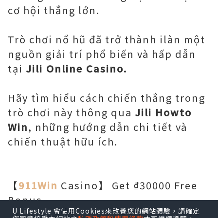
cơ hội thắng lớn.
Trò chơi nổ hũ đã trở thành ilàn một
nguồn giải trí phổ biến và hấp dẫn
tại
Jili Online Casino.
Hãy tìm hiểu cách chiến thắng trong
trò chơi này thông qua
Jili Howto
Win
, những hướng dẫn chi tiết và
chiến thuật hữu ích.
【
911Win
Casino】 Get ₫30000 Free
Bonus
U Lifestyle 會使用Cookies來改善您的網站體驗，請確定
【
911Win đăng ký
】thủ thuật máy