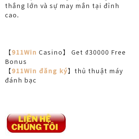
thắng lớn và sự may mắn tại đỉnh
cao.
【
911Win
Casino】 Get ₫30000 Free
Bonus
【
911Win đăng ký
】thủ thuật máy
đánh bạc