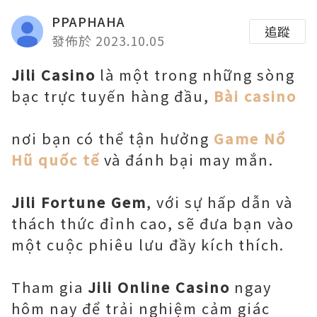
PPAPHAHA
追蹤
發佈於 2023.10.05
Jili Casino
là một trong những sòng
bạc trực tuyến hàng đầu,
Bài casino
nơi bạn có thể tận hưởng
Game Nổ
Hũ quốc tế
và đánh bại may mắn.
Jili Fortune Gem
, với sự hấp dẫn và
thách thức đỉnh cao, sẽ đưa bạn vào
một cuộc phiêu lưu đầy kích thích.
Tham gia
Jili Online Casino
ngay
hôm nay để trải nghiệm cảm giác