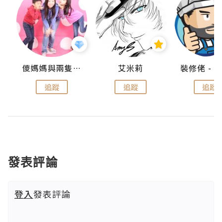
點滴
儍媽媽與兩隻小魔怪之家
艾米莉
追蹤
追蹤
追蹤
發表評論
登入
發表評論