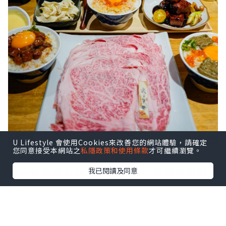
U Lifestyle 會使用Cookies來改善您的網站體驗，請確定
您同意接受本網站之
私隱政策和使用條款
才可繼續瀏覽。
還一直傳照片給吳先森炫耀，看得他差點
我已閱讀及同意
氣瘋😂
回台灣後當然要補償一下，不然他應該要
踢我屁屁了