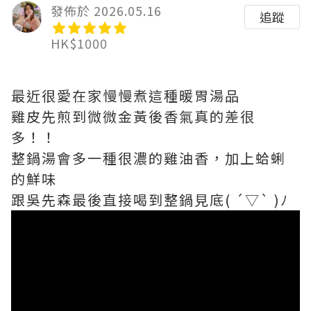
發佈於 2026.05.16
追蹤
HK$1000
最近很愛在家慢慢煮這種暖胃湯品
雞皮先煎到微微金黃後香氣真的差很
多！！
整鍋湯會多一種很濃的雞油香，加上蛤蜊
的鮮味
跟吳先森最後直接喝到整鍋見底( ´▽` )ﾉ