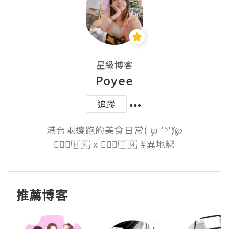
星級博客
Poyee
追蹤
港台兩邊跑的美食日常( ℘ '̀-'́)℘

🙋🏻‍♀️🇭🇰 x 🙋🏽‍♂️🇹🇼 #異地戀
推薦博客