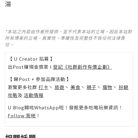
湯
*本站之內容由作者所提供，並不代表本站的立場。因此本站對
所有博客的立場、真實性、準確性及完整性不負任何法律責
任。
【 U Creator 招募 】
出Post賺現金獎賞 l
登記《社群創作有價企劃》
【 睇Post + 參加品牌活動 】
瀏覽更多社群
打卡
丶
旅遊
丶
美食
丶
親子
丶
寵物
丶
扮靚
攻略
及
活動情報
U Blog開咗WhatsApp啦！發掘更多吃喝玩樂資訊！
Follow 我哋
！