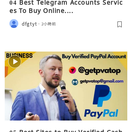
04 Best Telegram Accounts Servic
es To Buy Online....
dfgtyt
2小時前