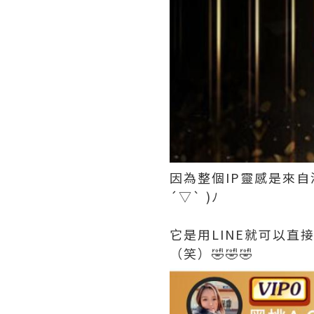
因為整個IP靈感是來
´▽` )ﾉ
它是用LINE就可以
（笑）🤣🤣🤣