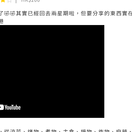
了🤣🤣其實已經回去兩星期啦，但要分享的東西實
港
，從涼菜、烤物、煮物、主食、鍋物、炸物、麻辣