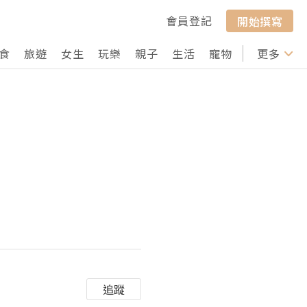
會員登記
開始撰寫
食
旅遊
女生
玩樂
親子
生活
寵物
行山
更多
打卡
追蹤