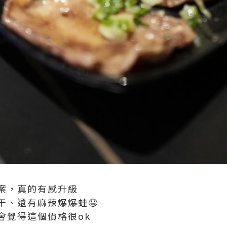
案，真的有感升級
干、還有麻辣爆爆蛙🤤
會覺得這個價格很ok