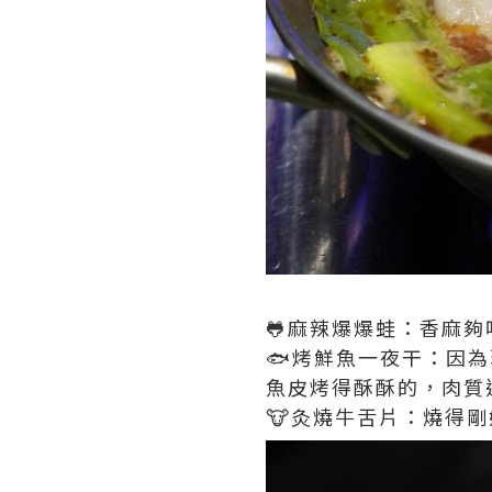
🐸麻辣爆爆蛙：香麻
🐟烤鮮魚一夜干：因
魚皮烤得酥酥的，肉質
🐮灸燒牛舌片：燒得