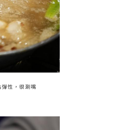
點彈性，很涮嘴