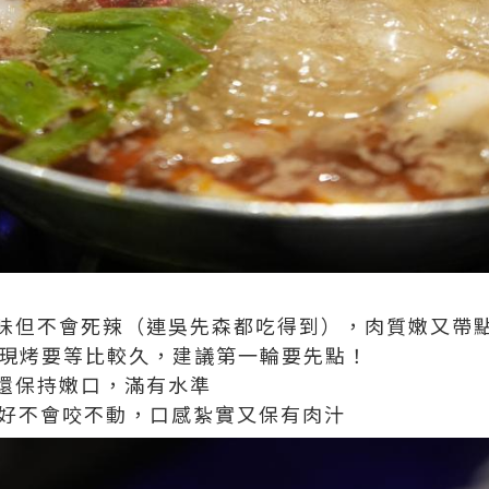
夠味但不會死辣（連吳先森都吃得到），肉質嫩又帶
為現烤要等比較久，建議第一輪要先點！
還保持嫩口，滿有水準
剛好不會咬不動，口感紮實又保有肉汁