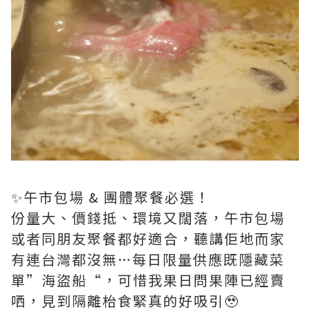
✨午市包場 & 團體聚餐必選！
份量大、價錢抵、環境又闊落，午市包場
或者同朋友聚餐都好適合，聽講佢地而家
有連台灣都沒無…每日限量供應既隱藏菜
單”海盜船“，可惜我果日問果陣已經賣
哂，見到隔離枱食緊真的好吸引🥹