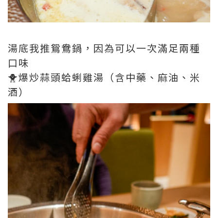
湯底我推鴛鴦鍋，因為可以一次滿足兩種
口味
🐥爆炒蒜頭蛤蜊雞湯（含中藥、麻油、米
酒）