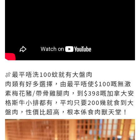
🍖最平唔洗100蚊就有大盤肉
肉類有好多選擇，由最平唔使$100嘅無激
素梅花豬/帶骨雞腿肉，到$398嘅加拿大安
格斯牛小排都有，平均只要200幾就食到大
盤肉，性價比超高，根本係食肉獸天堂！