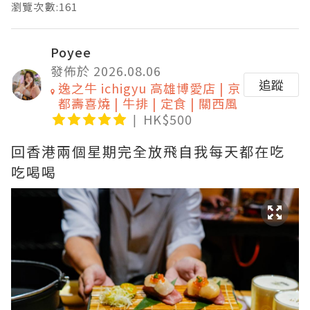
瀏覽次數:161
Poyee
發佈於 2026.08.06
追蹤
逸之牛 ichigyu 高雄博愛店 | 京
都壽喜燒 | 牛排 | 定食 | 關西風
HK$500
回香港兩個星期完全放飛自我每天都在吃
吃喝喝