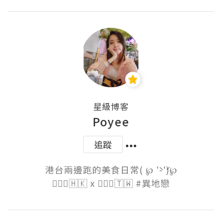
星級博客
Poyee
追蹤
港台兩邊跑的美食日常( ℘ '̀-'́)℘

🙋🏻‍♀️🇭🇰 x 🙋🏽‍♂️🇹🇼 #異地戀