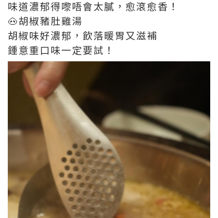
味道濃郁得嚟唔會太膩，愈滾愈香！
🐽胡椒豬肚雞湯
胡椒味好濃郁，飲落暖胃又滋補
鍾意重口味一定要試！