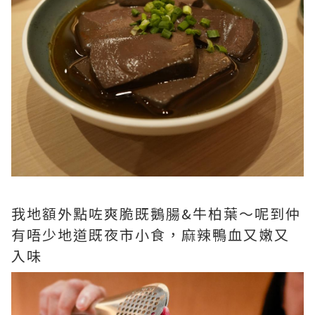
我地額外點咗爽脆既鵝腸&牛柏葉～呢到仲
有唔少地道既夜市小食，麻辣鴨血又嫩又
入味