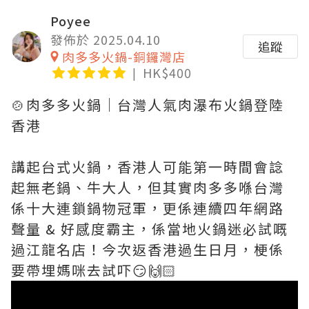
Poyee
發佈於 2025.04.10
追蹤
肉多多火鍋-銅鑼灣店
HK$400
🍲肉多多火鍋｜台灣人氣肉瀑布火鍋登陸
香港
講起台式火鍋，香港人可能第一時間會諗
起無老鍋、牛大人，但其實肉多多喺台灣
係十大連鎖鍋物冠軍，更係連續四年網路
聲量 & 好感度霸主，係當地火鍋迷必試嘅
過江龍名店！今次返香港過生日月，梗係
要帶埋媽咪去試吓😏🙌🏻