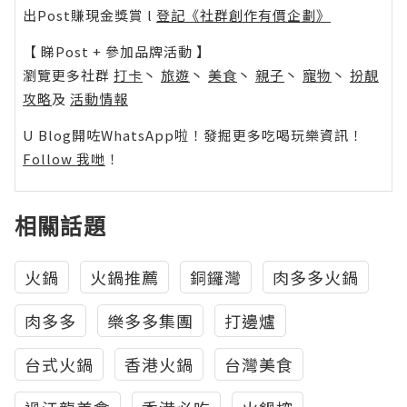
出Post賺現金獎賞 l
登記《社群創作有價企劃》
【 睇Post + 參加品牌活動 】
瀏覽更多社群
打卡
丶
旅遊
丶
美食
丶
親子
丶
寵物
丶
扮靚
攻略
及
活動情報
U Blog開咗WhatsApp啦！發掘更多吃喝玩樂資訊！
Follow 我哋
！
相關話題
火鍋
火鍋推薦
銅鑼灣
肉多多火鍋
肉多多
樂多多集團
打邊爐
台式火鍋
香港火鍋
台灣美食