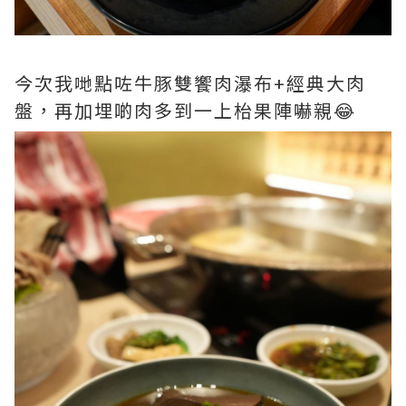
今次我哋點咗牛豚雙饗肉瀑布+經典大肉
盤，再加埋啲肉多到一上枱果陣嚇親😂