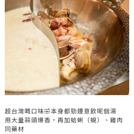
超台灣嘅口味🤣本身都勁鍾意飲呢個湯
用大量蒜頭爆香，再加蛤蜊（蜆）、雞肉
同藥材