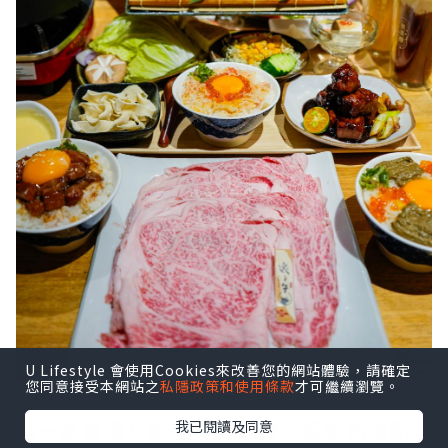
U Lifestyle 會使用Cookies來改善您的網站體驗，請確定
您同意接受本網站之
私隱政策和使用條款
才可繼續瀏覽。
還一直傳照片給吳先森炫耀，看得他差點
我已閱讀及同意