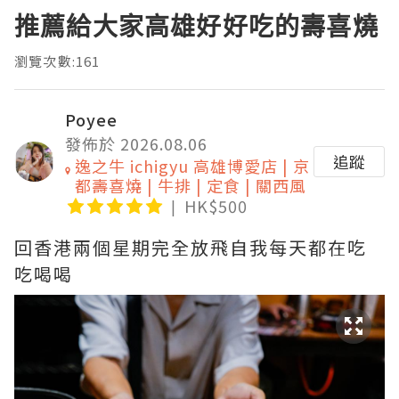
推薦給大家高雄好好吃的壽喜燒
瀏覽次數:161
Poyee
發佈於 2026.08.06
追蹤
逸之牛 ichigyu 高雄博愛店 | 京
都壽喜燒 | 牛排 | 定食 | 關西風
HK$500
回香港兩個星期完全放飛自我每天都在吃
吃喝喝