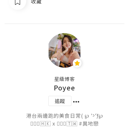
收藏
星級博客
Poyee
追蹤
港台兩邊跑的美食日常( ℘ '̀-'́)℘

🙋🏻‍♀️🇭🇰 x 🙋🏽‍♂️🇹🇼 #異地戀