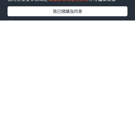
還一直傳照片給吳先森炫耀，看得他差點
我已閱讀及同意
氣瘋😂
回台灣後當然要補償一下，不然他應該要
踢我屁屁了
立刻帶他來吃我們一直很想試試的逸之
牛！