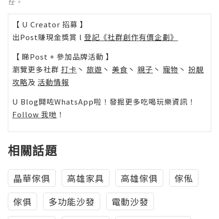
任。
【 U Creator 招募 】
出Post賺現金獎賞 l
登記《社群創作有價企劃》
【 睇Post + 參加品牌活動 】
瀏覽更多社群
打卡
丶
旅遊
丶
美食
丶
親子
丶
寵物
丶
扮靚
攻略
及
活動情報
U Blog開咗WhatsApp啦！發掘更多吃喝玩樂資訊！
Follow 我哋
！
相關話題
晶華傢俱
高雄家具
高雄傢俱
傢俬
傢俱
多功能沙發
電動沙發