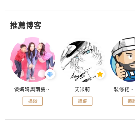
推薦博客
點滴
儍媽媽與兩隻小魔怪之家
艾米莉
追蹤
追蹤
追蹤