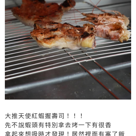
大推天使紅蝦握壽司！！！
先不說蝦頭有特別拿去烤一下有很香
拿起來想吸時才發現！居然裡面有塞了飯