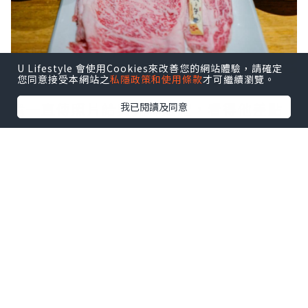
U Lifestyle 會使用Cookies來改善您的網站體驗，請確定
您同意接受本網站之
私隱政策和使用條款
才可繼續瀏覽。
還一直傳照片給吳先森炫耀，看得他差點
我已閱讀及同意
氣瘋😂
回台灣後當然要補償一下，不然他應該要
踢我屁屁了
立刻帶他來吃我們一直很想試試的逸之
牛！