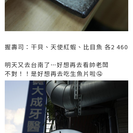
握壽司：干貝、天使紅蝦、比目魚 各2 460
明天又去台南了…好想再去看帥老闆
不對！！是好想再去吃生魚片啦🤤