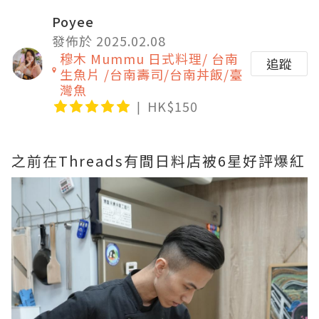
Poyee
發佈於 2025.02.08
穆木 Mummu 日式料理/ 台南
追蹤
生魚片 /台南壽司/台南丼飯/臺
灣魚
HK$150
之前在Threads有間日料店被6星好評爆紅