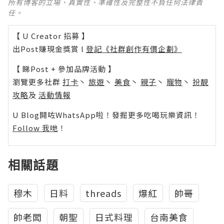
所有博客的立場、真實性、準確性及完整性不負任何法律責
任。
【 U Creator 招募 】
出Post賺現金獎賞 l
登記《社群創作有價企劃》
【 睇Post + 參加品牌活動 】
瀏覽更多社群
打卡
丶
旅遊
丶
美食
丶
親子
丶
寵物
丶
扮靚
攻略
及
活動情報
U Blog開咗WhatsApp啦！發掘更多吃喝玩樂資訊！
Follow 我哋
！
相關話題
穆木
日料
threads
爆紅
帥哥
帥老闆
朝聖
日式料理
台南美食