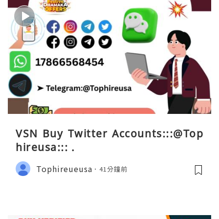
VSN Buy Twitter Accounts:::@Top
hireusa::: .
Tophireueusa
41分鐘前