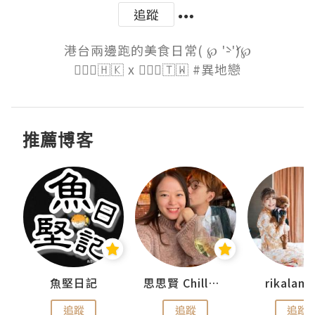
追蹤
港台兩邊跑的美食日常( ℘ '̀-'́)℘

🙋🏻‍♀️🇭🇰 x 🙋🏽‍♂️🇹🇼 #異地戀
推薦博客
urnal
魚堅日記
思思賢 ChillMyBabe
rikala
追蹤
追蹤
追蹤