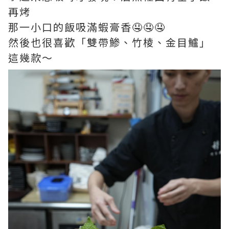
再烤
那一小口的飯吸滿蝦膏香🤤🤤🤤
然後也很喜歡「雙帶鯵、竹棱、金目鱸」
這幾款～