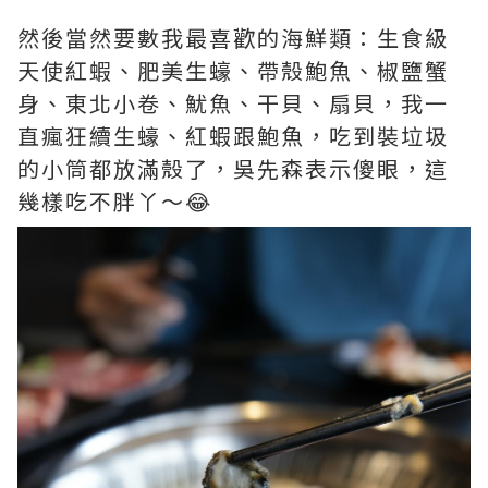
然後當然要數我最喜歡的海鮮類：生食級
天使紅蝦、肥美生蠔、帶殼鮑魚、椒鹽蟹
身、東北小卷、魷魚、干貝、扇貝，我一
直瘋狂續生蠔、紅蝦跟鮑魚，吃到裝垃圾
的小筒都放滿殼了，吳先森表示傻眼，這
幾樣吃不胖丫～😂