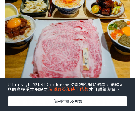
U Lifestyle 會使用Cookies來改善您的網站體驗，請確定
您同意接受本網站之
私隱政策和使用條款
才可繼續瀏覽。
還一直傳照片給吳先森炫耀，看得他差點
我已閱讀及同意
氣瘋😂
回台灣後當然要補償一下，不然他應該要
踢我屁屁了