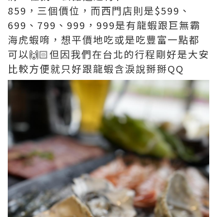
859，三個價位，而西門店則是$599、
699、799、999，999是有龍蝦跟巨無霸
海虎蝦唷，想平價地吃或是吃豐富一點都
可以🙌🏻但因我們在台北的行程剛好是大安
比較方便就只好跟龍蝦含淚說掰掰QQ