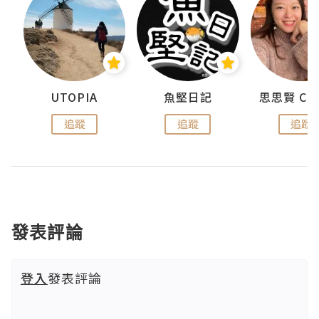
urnal
UTOPIA
魚堅日記
追蹤
追蹤
追蹤
發表評論
登入
發表評論