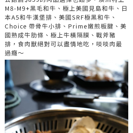
M8-M9+黑毛和牛、極上美國見島和牛、日
本A5和牛漢堡排、美國SRF極黑和牛、
Choice 帶骨牛小排、Prime嫩煎板腱、美
國熟成牛肋條、極上牛橫隔膜、戰斧豬
排，食肉獸絕對可以盡情地吃，啖啖肉最
過癮～