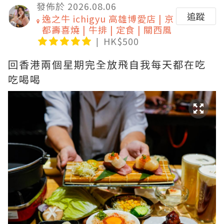
發佈於 2026.08.06
追蹤
逸之牛 ichigyu 高雄博愛店 | 京
都壽喜燒 | 牛排 | 定食 | 關西風
HK$500
回香港兩個星期完全放飛自我每天都在吃
吃喝喝