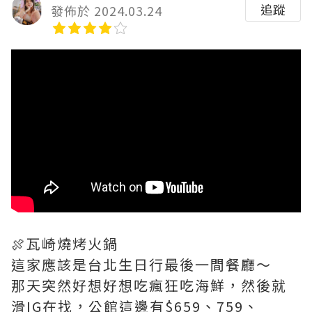
追蹤
發佈於 2024.03.24
🍖瓦崎燒烤火鍋
這家應該是台北生日行最後一間餐廳～
那天突然好想好想吃瘋狂吃海鮮，然後就
滑IG在找，公館這邊有$659、759、