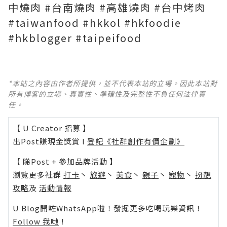
中燒肉 #台南燒肉 #高雄燒肉 #台中烤肉
#taiwanfood #hkkol #hkfoodie
#hkblogger #taipeifood
*本站之內容由作者所提供，並不代表本站的立場。因此本站對
所有博客的立場、真實性、準確性及完整性不負任何法律責
任。
【 U Creator 招募 】
出Post賺現金獎賞 l
登記《社群創作有價企劃》
【 睇Post + 參加品牌活動 】
瀏覽更多社群
打卡
丶
旅遊
丶
美食
丶
親子
丶
寵物
丶
扮靚
攻略
及
活動情報
U Blog開咗WhatsApp啦！發掘更多吃喝玩樂資訊！
Follow 我哋
！