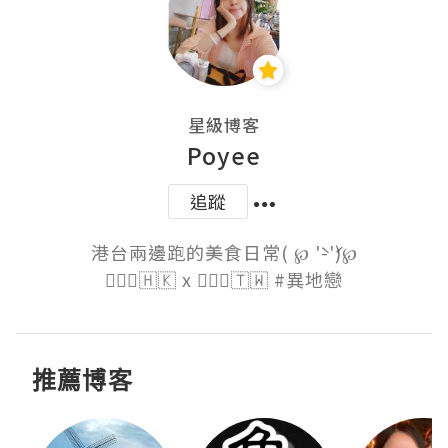
星級博客
Poyee
追蹤
港台兩邊跑的美食日常( ℘ '̀-'́)℘

🙋🏻‍♀️🇭🇰 x 🙋🏽‍♂️🇹🇼 #異地戀
推薦博客