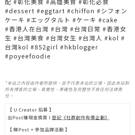
配 #彰化美食 #高雄美食 #彰化必食
#dessert #eggtart #chiffon #シフォン
ケーキ #エッグタルト #ケーキ #cake
#香港人在台灣 #台灣 #台灣日常 #香港女
生 #台灣美食 #台灣女生 #台灣人 #kol #
台灣kol #852girl #hkblogger
#poyeefoodie
*本站之內容由作者所提供，並不代表本站的立場。因此本站對
所有博客的立場、真實性、準確性及完整性不負任何法律責
任。
【 U Creator 招募 】
出Post賺現金獎賞 l
登記《社群創作有價企劃》
【 睇Post + 參加品牌活動 】