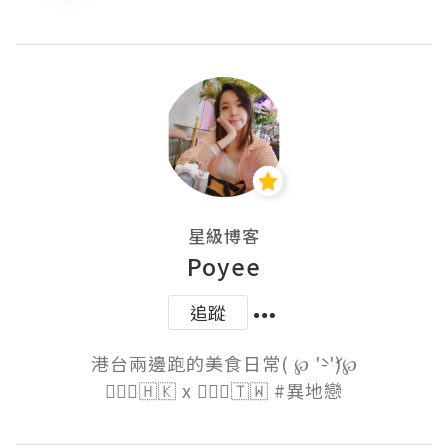
星級博客
Poyee
追蹤
港台兩邊跑的美食日常( ℘ '̀-'́)℘

🙋🏻‍♀️🇭🇰 x 🙋🏽‍♂️🇹🇼 #異地戀