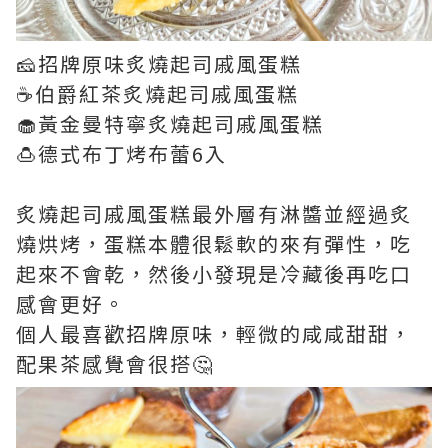
🧀招牌原味炙燒起司戚風蛋糕
☕伯爵紅茶炙燒起司戚風蛋糕
🧁黃金曼特寧炙燒起司戚風蛋糕
🍮德式布丁烤布蕾6入
炙燒起司戚風蛋糕最外層有淋醬並經過炙
燒烘烤，蛋糕本體很鬆軟的來有彈性，吃
起來不會乾，然後小發現是冷藏後再吃口
感會更好。
個人最喜歡招牌原味，輕微的咸咸甜甜，
配果茶感覺會很搭🤔