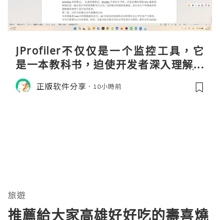
JProfiler不仅仅是一个监控工具，它
是一本教科书，迫使开发者深入理解JV
M的内存模型、垃圾回收机制和并发原
正版软件分享
10小時前
理。通过直观的可视化数据，它将抽象
的性能问题具象化为代码行号。对于一
名追求卓越的Java
旅遊
推薦給大家高雄好好吃的壽喜燒