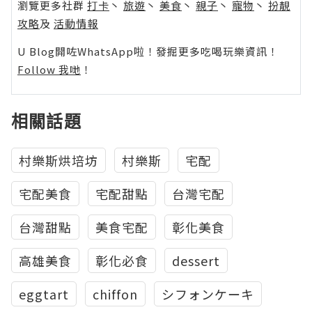
瀏覽更多社群
打卡
丶
旅遊
丶
美食
丶
親子
丶
寵物
丶
扮靚
攻略
及
活動情報
U Blog開咗WhatsApp啦！發掘更多吃喝玩樂資訊！
Follow 我哋
！
相關話題
村樂斯烘培坊
村樂斯
宅配
宅配美食
宅配甜點
台灣宅配
台灣甜點
美食宅配
彰化美食
高雄美食
彰化必食
dessert
eggtart
chiffon
シフォンケーキ