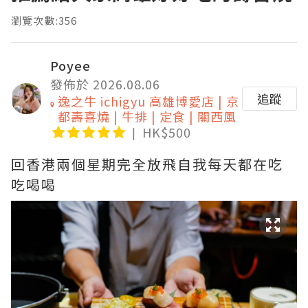
瀏覽次數:356
Poyee
發佈於 2026.08.06
追蹤
逸之牛 ichigyu 高雄博愛店 | 京
都壽喜燒 | 牛排 | 定食 | 關西風
HK$500
回香港兩個星期完全放飛自我每天都在吃
吃喝喝