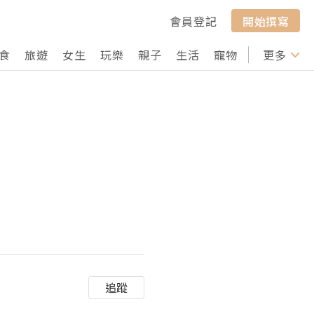
會員登記
開始撰寫
食
旅遊
女生
玩樂
親子
生活
寵物
行山
更多
打卡
追蹤