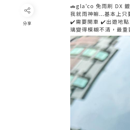
🚗gla'co 免雨刷 D
我就雨神嘛...基本上
✔️需要開車 ✔️出遊
分享
璃變得模糊不清，最重