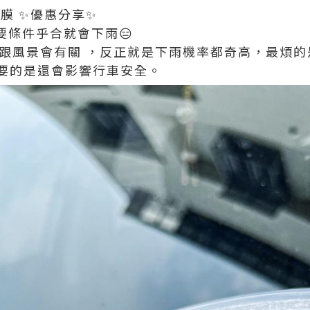
X 鍍膜 ✨優惠分享✨
只要條件乎合就會下雨😑
地點跟風景會有關 ，反正就是下雨機率都奇高，最煩
要的是還會影響行車安全。