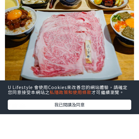
U Lifestyle 會使用Cookies來改善您的網站體驗，請確定
您同意接受本網站之
私隱政策和使用條款
才可繼續瀏覽。
還一直傳照片給吳先森炫耀，看得他差點
氣瘋😂
我已閱讀及同意
回台灣後當然要補償一下，不然他應該要
踢我屁屁了
立刻帶他來吃我們一直很想試試的逸之