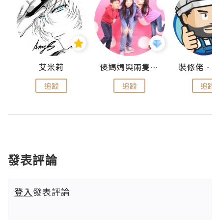
點滴
艾米莉
儍媽媽與兩隻小魔怪之家
追蹤
追蹤
追蹤
發表評論
登入
發表評論