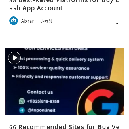
35 Best-Rated Platforms for Buy C
ash App Account
Abrar
1小時前
66 Recommended Sites for Buy Ve