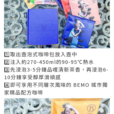
1️⃣取出壺泡式咖啡包放入壺中
2️⃣注入約270-450ml的90-95℃熱水
3️⃣先浸泡3-5分鐘品嚐清新茶香，再浸泡6-
10分鐘享受醇厚滑順感
4️⃣即可享用不同層次風味的 BEMO 城市獨
家精品配方咖啡