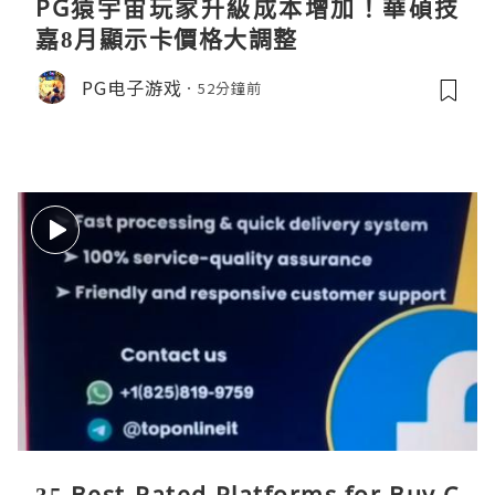
PG猿宇宙玩家升級成本增加！華碩技
嘉8月顯示卡價格大調整
PG电子游戏
52分鐘前