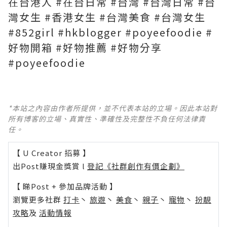
在台港人 #在台日常 #台灣 #台灣日常 #台
灣女生 #香港女生 #台灣美食 #台灣女生
#852girl #hkblogger #poyeefoodie #
好物開箱 #好物推薦 #好物分享
#poyeefoodie
*本站之內容由作者所提供，並不代表本站的立場。因此本站對
所有博客的立場、真實性、準確性及完整性不負任何法律責
任。
【 U Creator 招募 】
出Post賺現金獎賞 l
登記《社群創作有價企劃》
【 睇Post + 參加品牌活動 】
瀏覽更多社群
打卡
丶
旅遊
丶
美食
丶
親子
丶
寵物
丶
扮靚
攻略
及
活動情報