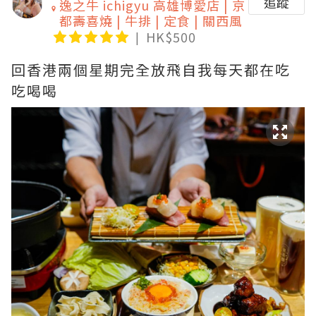
追蹤
逸之牛 ichigyu 高雄博愛店 | 京
都壽喜燒 | 牛排 | 定食 | 關西風
HK$500
回香港兩個星期完全放飛自我每天都在吃
吃喝喝