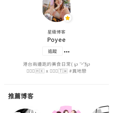
星級博客
Poyee
追蹤
港台兩邊跑的美食日常( ℘ '̀-'́)℘

🙋🏻‍♀️🇭🇰 x 🙋🏽‍♂️🇹🇼 #異地戀
推薦博客