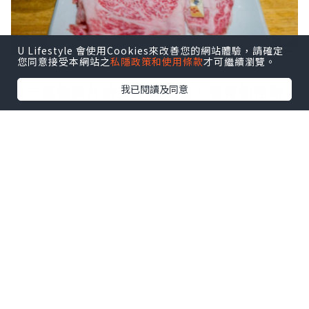
U Lifestyle 會使用Cookies來改善您的網站體驗，請確定
您同意接受本網站之
私隱政策和使用條款
才可繼續瀏覽。
還一直傳照片給吳先森炫耀，看得他差點
我已閱讀及同意
氣瘋😂
回台灣後當然要補償一下，不然他應該要
踢我屁屁了
立刻帶他來吃我們一直很想試試的逸之
牛！