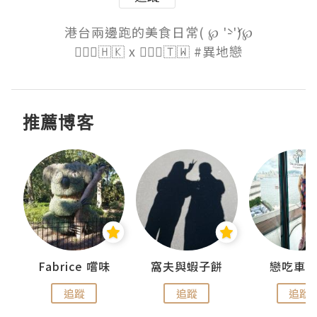
港台兩邊跑的美食日常( ℘ '̀-'́)℘

🙋🏻‍♀️🇭🇰 x 🙋🏽‍♂️🇹🇼 #異地戀
推薦博客
Fabrice 嚐味
窩夫與蝦子餅
戀吃車
追蹤
追蹤
追蹤