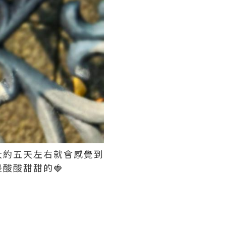
大約五天左右就會感覺到
酸酸甜甜的🍓