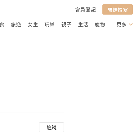
會員登記
開始撰寫
食
旅遊
女生
玩樂
親子
生活
寵物
行山
更多
打卡
追蹤