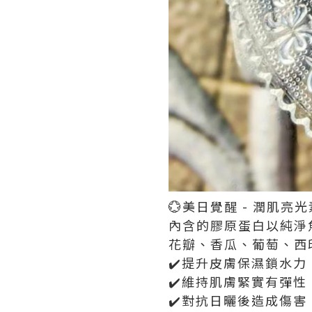
💮美日覺醒 - 潤肌亮光
內含的膠原蛋白以純淨
花瓣、香瓜、葡萄、西
✔️提升皮膚保濕鎖水力
✔️維持肌膚緊實有彈性
✔️對抗日曬後造成傷害