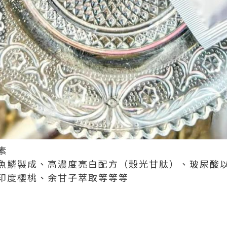
素
魚鱗製成、高濃度亮白配方（穀光甘肽）、玻尿酸
印度櫻桃、余甘子萃取等等等