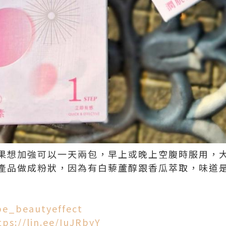
果想加強可以一天兩包，早上或晚上空腹時服用，
產品做成粉狀，因為有白藜蘆醇跟香瓜萃取，味道是
/be_beautyeffect
tps://lin.ee/IuJRbyY