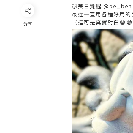
💮美日覺醒 @be_beau
最近一直用各種好用的
（這可是真實對白😂
分享