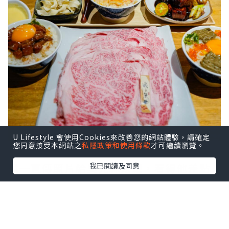
U Lifestyle 會使用Cookies來改善您的網站體驗，請確定
您同意接受本網站之
私隱政策和使用條款
才可繼續瀏覽。
還一直傳照片給吳先森炫耀，看得他差點
我已閱讀及同意
氣瘋😂
回台灣後當然要補償一下，不然他應該要
踢我屁屁了