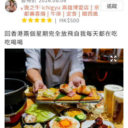
追蹤
逸之牛 ichigyu 高雄博愛店 | 京
都壽喜燒 | 牛排 | 定食 | 關西風
HK$500
回香港兩個星期完全放飛自我每天都在吃
吃喝喝