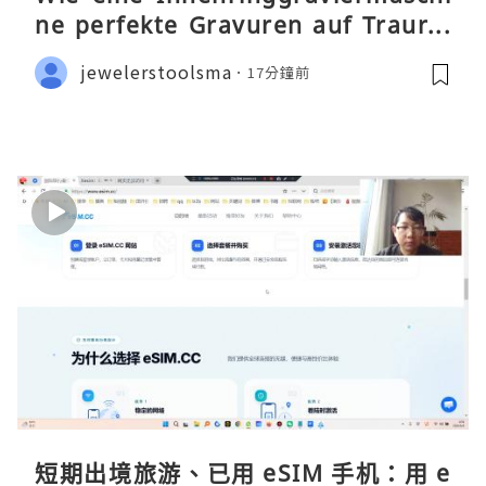
ne perfekte Gravuren auf Traurin
gen ermöglicht
jewelerstoolsma
17分鐘前
短期出境旅游、已用 eSIM 手机：用 e