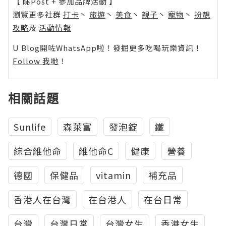
【 睇Post + 參加品牌活動 】
瀏覽更多社群
打卡
丶
旅遊
丶
美食
丶
親子
丶
寵物
丶
扮靚
攻略
及
活動情報
U Blog開咗WhatsApp啦！發掘更多吃喝玩樂資訊！
Follow 我哋
！
相關話題
Sunlife
森萊富
發泡錠
鐵
綜合維他命
維他命C
健康
營養
德國
保健品
vitamin
補充品
香港人在台灣
在台港人
在台日常
台灣
台灣日常
台灣女生
香港女生