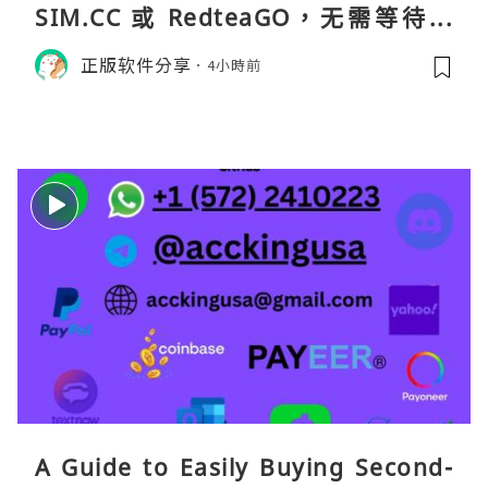
SIM.CC 或 RedteaGO，无需等待收
货。需要“当地号码 + 通话短信”（如
正版软件分享
4小時前
打车、外卖、客户联络）：优先 Redt
eaGO（明确提供通话短信套餐）。长
A Guide to Easily Buying Second-