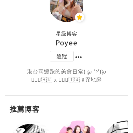
星級博客
Poyee
追蹤
港台兩邊跑的美食日常( ℘ '̀-'́)℘

🙋🏻‍♀️🇭🇰 x 🙋🏽‍♂️🇹🇼 #異地戀
推薦博客