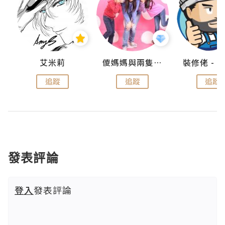
點滴
艾米莉
儍媽媽與兩隻小魔怪之家
追蹤
追蹤
追蹤
發表評論
登入
發表評論