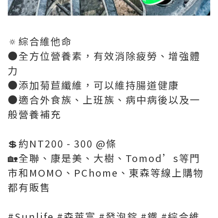
🔅綜合維他命
●全方位營養素，有效消除疲勞、增強體
力
●添加菊苣纖維，可以維持腸道健康
●適合外食族、上班族、病中病後以及一
般營養補充
💲約NT200 - 300 @條
🏡全聯、康是美、大樹、Tomod’s等門
市和MOMO、PChome、東森等線上購物
都有販售
#Sunlife #森萊富 #發泡錠 #鐵 #綜合維