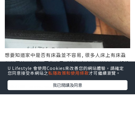
想要知道家中是否有
床蝨
並不容易, 很多人床上有床蝨
但他們並不知情, 因為床蝨唾液有麻痺性, 所以有一部份
U Lifestyle 會使用Cookies來改善您的網站體驗，請確定
人未必感覺得到。
您同意接受本網站之
私隱政策和使用條款
才可繼續瀏覽。
很多人發現床蝨都是從被咬開始, 當你每天起床偶然會
我已閱讀及同意
有些紅腫, 那就要提高警惕了。
根據羅卡定律: 兩件物件接觸，必會帶走和留下一些東
西。如果床蝨吸過你的血, 必定會留下一些痕跡。假設
床墊縫隙或床架上有黑色小點, 很有可能係它們排出的
糞便, 而且它們偶然會留下一些外皮。