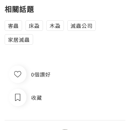
相關話題
害蟲
床蝨
木蝨
滅蟲公司
家居滅蟲
0個讚好
收藏