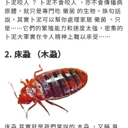
卜泥咬人 ？ 卜泥不會咬人 ，亦不會傳播病
原體，就只是專門吃 黴菌 的生物。換句話
說，其實卜泥可以幫你處理家居 黴菌 。只
是……它們的繁殖能力和速度太強，密集的
卜泥大軍實在令人精神上難以承受……
2. 床蝨 （
木蝨
）
床蝨 其實就是我們常說的 木蝨 ，又稱 臭