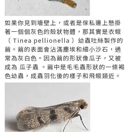
如果你見到墻壁上，或者是傢私邊上懸掛
著一個個灰色的殼狀物體，那其實是衣蛾
（ Tinea pellionella ）幼蟲吐絲製作的
繭。繭的表面會沾滿塵埃和細小沙石，通
常為灰白色。因為繭的形狀像瓜子，又被
成為 瓜子蟲 。繭中是毛毛蟲形狀的一條褐
色幼蟲，成蟲羽化後的樣子和飛蛾類近。