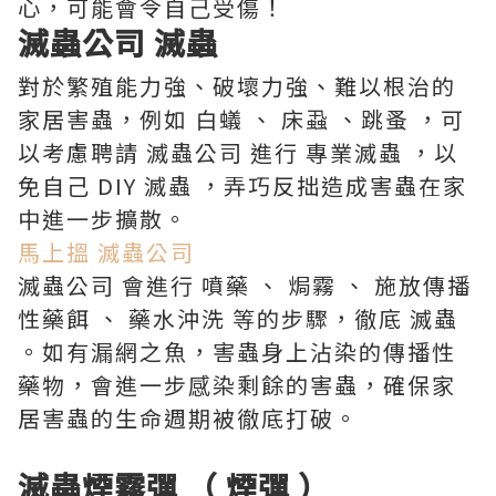
心，可能會令自己受傷！
滅蟲公司 滅蟲
對於繁殖能力強、破壞力強、難以根治的
家居害蟲，例如 白蟻 、 床蝨 、跳蚤 ，可
以考慮聘請 滅蟲公司 進行 專業滅蟲 ，以
免自己 DIY 滅蟲 ，弄巧反拙造成害蟲在家
中進一步擴散。
馬上搵 滅蟲公司
滅蟲公司 會進行 噴藥 、 焗霧 、 施放傳播
性藥餌 、 藥水沖洗 等的步驟，徹底 滅蟲
。如有漏網之魚，害蟲身上沾染的傳播性
藥物，會進一步感染剩餘的害蟲，確保家
居害蟲的生命週期被徹底打破。
滅蟲煙霧彈 （ 煙彈 ）