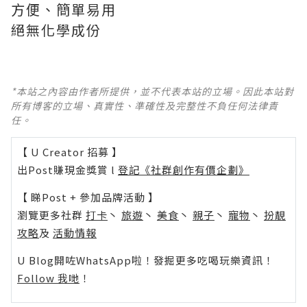
方便、簡單易用
絕無化學成份
*本站之內容由作者所提供，並不代表本站的立場。因此本站對
所有博客的立場、真實性、準確性及完整性不負任何法律責
任。
【 U Creator 招募 】
出Post賺現金獎賞 l
登記《社群創作有價企劃》
【 睇Post + 參加品牌活動 】
瀏覽更多社群
打卡
丶
旅遊
丶
美食
丶
親子
丶
寵物
丶
扮靚
攻略
及
活動情報
U Blog開咗WhatsApp啦！發掘更多吃喝玩樂資訊！
Follow 我哋
！