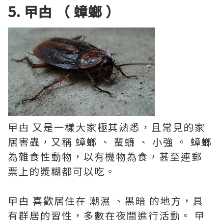
5. 曱甴 （ 蟑螂 ）
曱甴 又是一樣大家極其熟悉，且常見的家
居害蟲，又稱 蟑螂 、 蜚蠊 、 小強 。 蟑螂
為雜食性動物，以有機物為食，甚至連郵
票上的漿糊都可以吃。
曱甴 喜歡居住在 潮濕 、黑暗 的地方，具
有群居的習性，多數在夜間進行活動。 曱