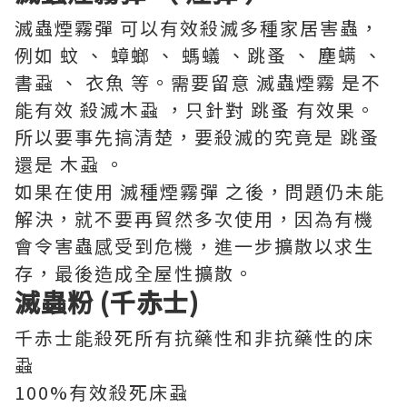
滅蟲煙霧彈 可以有效殺滅多種家居害蟲，
例如 蚊 、 蟑螂 、 螞蟻 、跳蚤 、 塵螨 、
書蝨 、 衣魚 等。需要留意 滅蟲煙霧 是不
能有效 殺滅木蝨 ，只針對 跳蚤 有效果。
所以要事先搞清楚，要殺滅的究竟是 跳蚤
還是 木蝨 。
如果在使用 滅種煙霧彈 之後，問題仍未能
解決，就不要再貿然多次使用，因為有機
會令害蟲感受到危機，進一步擴散以求生
存，最後造成全屋性擴散。
滅蟲粉 (
千赤士)
千赤士能殺死所有抗藥性和非抗藥性的床
蝨
100%有效殺死床蝨