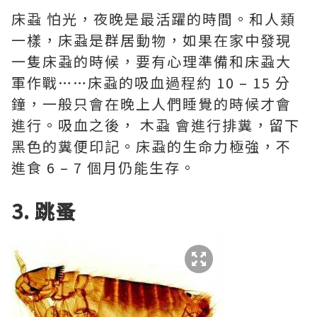
床蝨 怕光，夜晚是最活躍的時間。和人類
一樣，床蝨是群居動物，如果在家中發現
一隻床蝨的時候，要有心理準備和床蝨大
軍作戰……床蝨的吸血過程約 10 – 15 分
鐘，一般只會在晚上人們睡覺的時候才會
進行。吸血之後， 木蝨 會進行排糞，留下
黑色的糞便印記。床蝨的生命力極強，不
進食 6 – 7 個月仍能生存。
3. 跳蚤