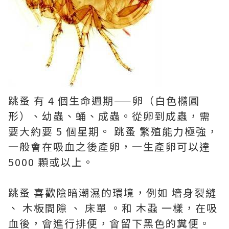
跳蚤 有 4 個生命週期——卵（白色橢圓
形）、幼蟲、蛹、成蟲。從卵到成蟲，需
要大約要 5 個星期。 跳蚤 繁殖能力極強，
一般會在吸血之後產卵，一生產卵可以達
5000 顆或以上。
跳蚤 喜歡陰暗潮濕的環境，例如 墻身裂縫
、 木板間隙 、 床單 。和 木蝨 一樣，在吸
血後，會進行排便，會留下黑色的糞便。