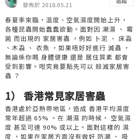
追蹤
發佈於 2018.05.21
春夏季來臨，溫度、空氣濕度開始上升，
各種昆蟲開始蠢蠢欲動。面對因 潮濕 、 霉
菌 而出現的 家居害蟲 ，例如 卜泥 、 床蝨
、木蝨 、 衣魚 ，如果唔好好進行 滅蟲 ，
無論係你嘅 身體健康 還是 居住質素 都會
受到影響。咁究竟要點先可以 殺滅家居害
蟲 ？
1） 香港常見家居害蟲
香港處於亞熱帶地區，造成 香港平均濕度
常年超過 65% 。在 潮濕 的時候， 空氣濕
度 甚至可達 90% 或以上。面對這樣的 濕
度 ，如果在家居方面沒有做好 防潮 、 吸