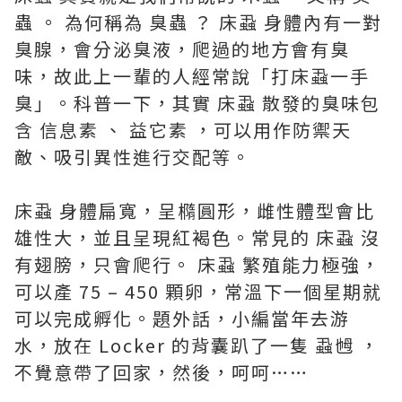
蟲 。 為何稱為 臭蟲 ？ 床蝨 身體內有一對
臭腺，會分泌臭液，爬過的地方會有臭
味，故此上一輩的人經常說「打床蝨一手
臭」。科普一下，其實 床蝨 散發的臭味包
含 信息素 、 益它素 ，可以用作防禦天
敵、吸引異性進行交配等。
床蝨 身體扁寬，呈橢圓形，雌性體型會比
雄性大，並且呈現紅褐色。常見的 床蝨 沒
有翅膀，只會爬行。 床蝨 繁殖能力極強，
可以產 75 – 450 顆卵，常溫下一個星期就
可以完成孵化。題外話，小編當年去游
水，放在 Locker 的背囊趴了一隻 蝨乸 ，
不覺意帶了回家，然後，呵呵……