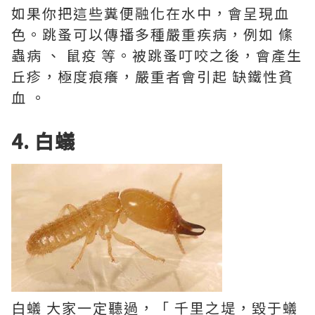
如果你把這些糞便融化在水中，會呈現血
色。跳蚤可以傳播多種嚴重疾病，例如 絛
蟲病 、 鼠疫 等。被跳蚤叮咬之後，會產生
丘疹，極度痕癢，嚴重者會引起 缺鐵性貧
血 。
4. 白蟻
白蟻 大家一定聽過，「 千里之堤，毀于蟻