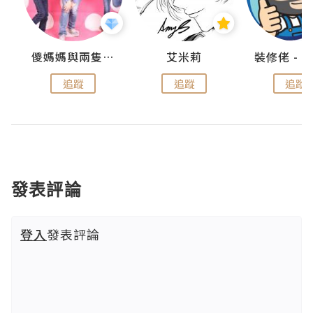
點滴
儍媽媽與兩隻小魔怪之家
艾米莉
追蹤
追蹤
追蹤
發表評論
登入
發表評論