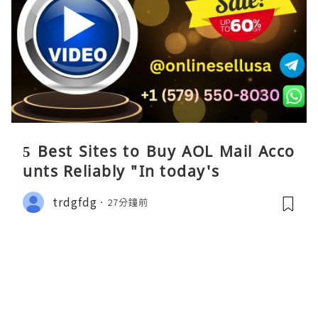
5 Best Sites to Buy AOL Mail Acco
unts Reliably "In today's
trdgfdg
27分鐘前