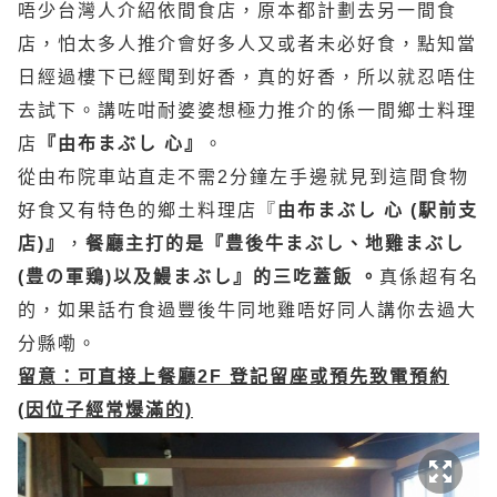
唔少台灣人介紹依間食店，原本都計劃去另一間食
店，怕太多人推介會好多人又或者未必好食，點知當
日經過樓下已經聞到好香，真的好香，所以就忍唔住
去試下。講咗咁耐婆婆想極力推介的係一間鄉士料理
店
『由布まぶし 心』
。
從由布院車站直走不需2分鐘左手邊就見到這間食物
好食又有特色的鄉土料理店『
由布まぶし
心 (駅前支
店)』
，
餐廳主打的是『
豊後牛まぶし、地雞まぶし
(豊の軍鶏)以及鰻まぶし』的三吃蓋飯 。
真係超有名
的，如果話冇食過豐後牛同地雞唔好同人講你去過大
分縣嘞。
留意：可直接上餐廳2F 登記留座或預先致電預約
(因位子經常爆滿的)