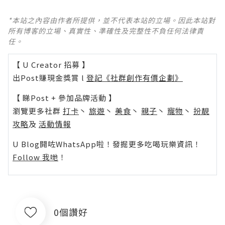
*本站之內容由作者所提供，並不代表本站的立場。因此本站對
所有博客的立場、真實性、準確性及完整性不負任何法律責
任。
【 U Creator 招募 】
出Post賺現金獎賞 l
登記《社群創作有價企劃》
【 睇Post + 參加品牌活動 】
瀏覽更多社群
打卡
丶
旅遊
丶
美食
丶
親子
丶
寵物
丶
扮靚
攻略
及
活動情報
U Blog開咗WhatsApp啦！發掘更多吃喝玩樂資訊！
Follow 我哋
！
0個讚好