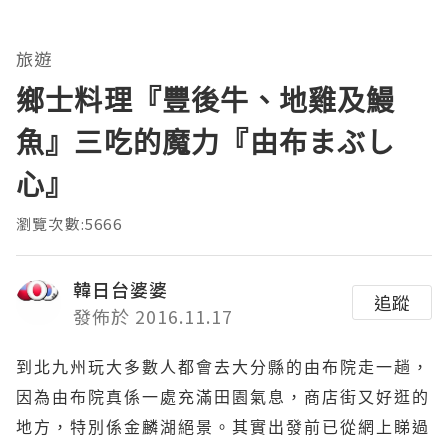
旅遊
鄉士料理『豐後牛、地雞及鰻
魚』三吃的魔力『由布まぶし
心』
瀏覽次數:5666
韓日台婆婆
追蹤
發佈於 2016.11.17
到北九州玩大多數人都會去大分縣的由布院走一趟，
因為由布院真係一處充滿田園氣息，商店街又好逛的
地方，特別係金麟湖絕景。其實出發前已從網上睇過