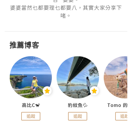
婆婆當然乜都要理乜都要八，其實大家分享下
啫。
推薦博客
)
高比C🐒
豹紋魚💦
追蹤
追蹤
追蹤