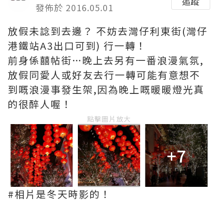
追蹤
發佈於 2016.05.01
放假未諗到去邊？ 不妨去灣仔利東街(灣仔
港鐵站A3出口可到) 行一轉！
前身係囍帖街…晚上去另有一番浪漫氣氛,
放假同愛人或好友去行一轉可能有意想不
到嘅浪漫事發生架,因為晚上嘅暖暖燈光真
的很醉人喔！
點擊圖片放大
+7
#相片是冬天時影的！