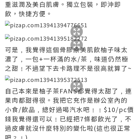
重滋潤及美白肌膚。獨立包裝，即沖即
飲，快捷方便。
可是﹐我覺得這個骨膠原美肌飲柚子味太
濃了﹐一包+一杯滿的水/茶﹐味道仍然極
之甜﹗不過望下去卡路理不是很高就算了~
自己本來是柚子茶FANS都覺得太甜了﹐連
果肉都甜得很。我把它充作是辦公室內的
小食/飲品﹐總好過喝汽水吧﹗﹗$10/pc價
錢我覺得還可以﹗已經把7條都飲光了﹐不
過皮膚就沒什麼特別的變化啦(這也很正常
吧﹖﹗)