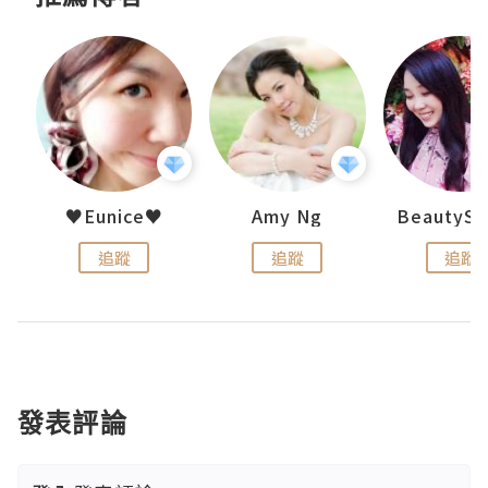
h 夏沫
♥Eunice♥
Amy Ng
追蹤
追蹤
追蹤
發表評論