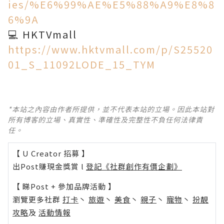
ies/%E6%99%AE%E5%88%A9%E8%8
6%9A
💻 HKTVmall
https://www.hktvmall.com/p/S25520
01_S_11092LODE_15_TYM
*本站之內容由作者所提供，並不代表本站的立場。因此本站對
所有博客的立場、真實性、準確性及完整性不負任何法律責
任。
【 U Creator 招募 】
出Post賺現金獎賞 l
登記《社群創作有價企劃》
【 睇Post + 參加品牌活動 】
瀏覽更多社群
打卡
丶
旅遊
丶
美食
丶
親子
丶
寵物
丶
扮靚
攻略
及
活動情報