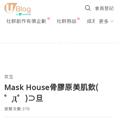
會員登記
社群創作有價企劃
社群熱話
成為U Creato
更多
女生
Mask House骨膠原美肌飲(
゜Д゜)⊃旦
瀏覽次數:379