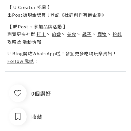
【 U Creator 招募 】
出Post賺現金獎賞 l
登記《社群創作有價企劃》
【 睇Post + 參加品牌活動 】
瀏覽更多社群
打卡
丶
旅遊
丶
美食
丶
親子
丶
寵物
丶
扮靚
攻略
及
活動情報
U Blog開咗WhatsApp啦！發掘更多吃喝玩樂資訊！
Follow 我哋
！
0個讚好
收藏