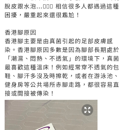
脫皮跟水泡...🤦🏻‍♀️ 相信很多人都遇過這種
困擾，嚴重起來還很尷尬！
香港腳原因
香港腳主要是由真菌引起的足部皮膚感
染。香港腳原因多數是因為腳部長期處於
「潮濕、悶熱、不透氣」的環境下，真菌
最喜歡這種溫床！例如經常穿不透氣的包
鞋、腳汗多沒及時擦乾，或者在游泳池、
健身房等公共場所赤腳走路，都很容易直
接或間接被傳染！