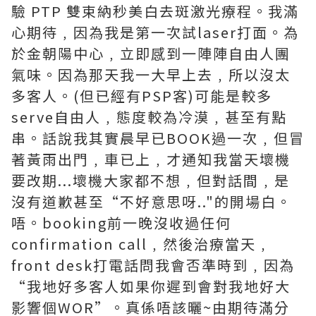
驗 PTP 雙束納秒美白去斑激光療程。我滿
心期待﹐因為我是第一次試laser打面。為
於金朝陽中心﹐立即感到一陣陣自由人團
氣味。因為那天我一大早上去﹐所以沒太
多客人。(但已經有PSP客)可能是較多
serve自由人﹐態度較為冷漠﹐甚至有點
串。話說我其實晨早已BOOK過一次﹐但冒
著黃雨出門﹐車已上﹐才通知我當天壞機
要改期...壞機大家都不想﹐但對話間﹐是
沒有道歉甚至“不好意思呀.."的開場白。
唔。booking前一晚沒收過任何
confirmation call﹐然後治療當天﹐
front desk打電話問我會否準時到﹐因為
“我地好多客人如果你遲到會對我地好大
影響個WOR”。真係唔該曬~由期待滿分