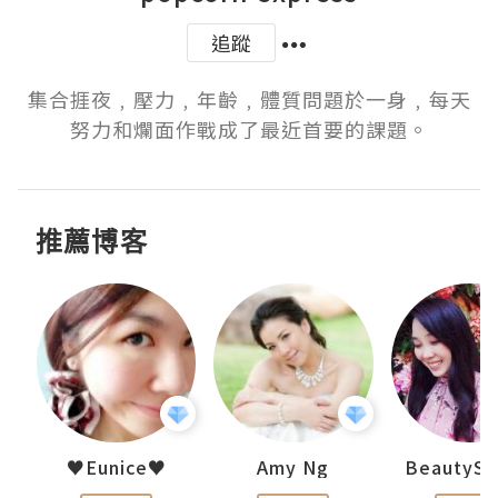
追蹤
集合捱夜﹐壓力﹐年齡﹐體質問題於一身﹐每天
努力和爛面作戰成了最近首要的課題。
推薦博客
h 夏沫
♥Eunice♥
Amy Ng