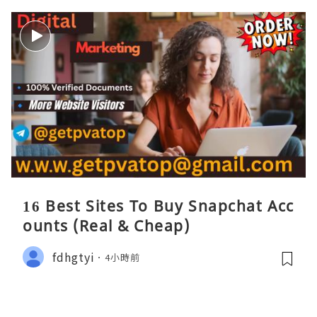
16 Best Sites To Buy Snapchat Acc
ounts (Real & Cheap)
fdhgtyi
4小時前