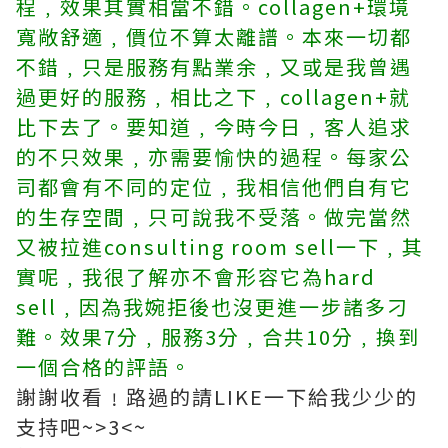
程﹐效果其實相當不錯。collagen+環境
寬敞舒適﹐價位不算太離譜。本來一切都
不錯﹐只是服務有點業余﹐又或是我曾遇
過更好的服務﹐相比之下﹐collagen+就
比下去了。要知道﹐今時今日﹐客人追求
的不只效果﹐亦需要愉快的過程。每家公
司都會有不同的定位﹐我相信他們自有它
的生存空間﹐只可說我不受落。做完當然
又被拉進consulting room sell一下﹐其
實呢﹐我很了解亦不會形容它為hard
sell﹐因為我婉拒後也沒更進一步諸多刁
難。效果7分﹐服務3分﹐合共10分﹐換到
一個合格的評語。
謝謝收看﹗路過的請LIKE一下給我少少的
支持吧~>3<~