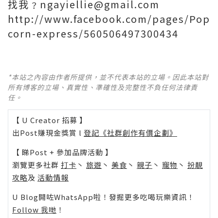
找我﹖ngayiellie@gmail.com
http://www.facebook.com/pages/Pop
corn-express/560506497300434
*本站之內容由作者所提供，並不代表本站的立場。因此本站對
所有博客的立場、真實性、準確性及完整性不負任何法律責
任。
【 U Creator 招募 】
出Post賺現金獎賞 l
登記《社群創作有價企劃》
【 睇Post + 參加品牌活動 】
瀏覽更多社群
打卡
丶
旅遊
丶
美食
丶
親子
丶
寵物
丶
扮靚
攻略
及
活動情報
U Blog開咗WhatsApp啦！發掘更多吃喝玩樂資訊！
Follow 我哋
！