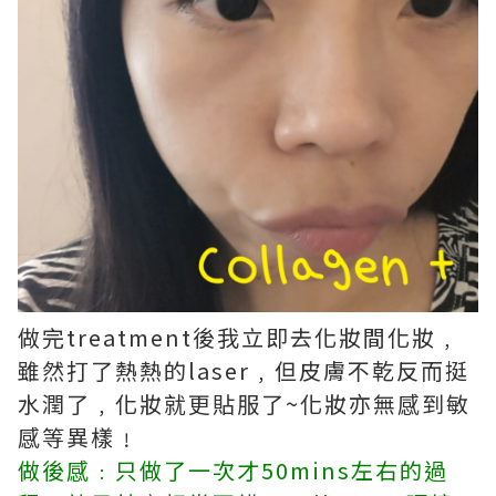
做完treatment後我立即去化妝間化妝﹐
雖然打了熱熱的laser﹐但皮膚不乾反而挺
水潤了﹐化妝就更貼服了~化妝亦無感到敏
感等異樣﹗
做後感﹕只做了一次才50mins左右的過