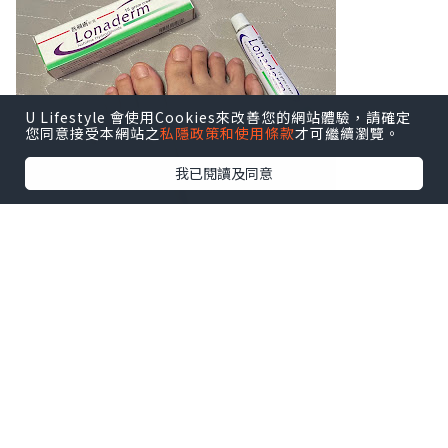
U Lifestyle 會使用Cookies來改善您的網站體驗，請確定
您同意接受本網站之
私隱政策和使用條款
才可繼續瀏覽。
我已閱讀及同意
你有沒有以下香港腳症狀？
1）腳痕難耐（特別是腳趾縫或腳底，出汗
後更明顯）
2）出現紅斑、嚴重脫皮、皮膚乾裂
3）足弓或腳側冒出一顆顆小水泡