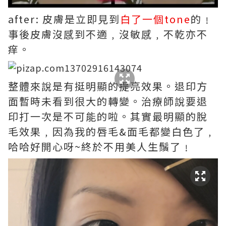
after: 皮膚是立即見到
白了一個tone
的﹗
事後皮膚沒感到不適﹐沒敏感﹐不乾亦不
痒。
整體來說是有挺明顯的提亮效果。退印方
面暫時未看到很大的轉變。治療師說要退
印打一次是不可能的啦。其實最明顯的脫
毛效果﹐因為我的唇毛&面毛都變白色了﹐
哈哈好開心呀~終於不用美人生鬚了﹗