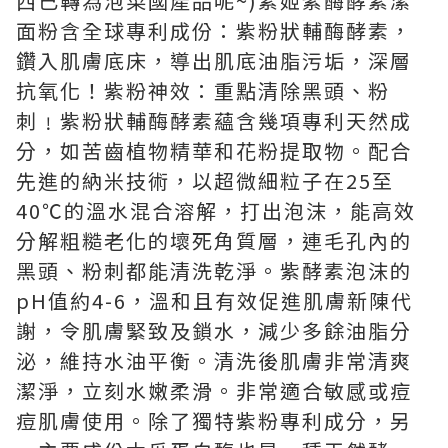
西已轉為泡菜國產品呢~)素姬紫酶酵素潔
面粉含全球專利成份：紫粉狀輔酶酵素，
鑽入肌膚底床，導出肌底油脂污垢，深層
抗氧化！紫粉神效：重點清除黑頭、粉
刺﹗紫粉狀輔酶酵素蘊含幾項專利天然成
分，如苦齒植物精華和花粉提取物。配合
先進的納米技術，以超微細粒子在25至
40℃的溫水混合溶解，打出泡沫，能高效
分解粗糙老化的壞死角質層，連毛孔內的
黑頭、粉刺都能清洗乾淨。紫酵素泡沫的
pH值約4-6，溫和且有效促進肌膚新陳代
謝，令肌膚緊致及鎖水，減少多餘油脂分
泌，維持水油平衡。清洗後肌膚非常清爽
潔淨，立刻水嫩柔滑。非常適合敏感或痘
痘肌膚使用。除了獨特紫粉專利成分，另