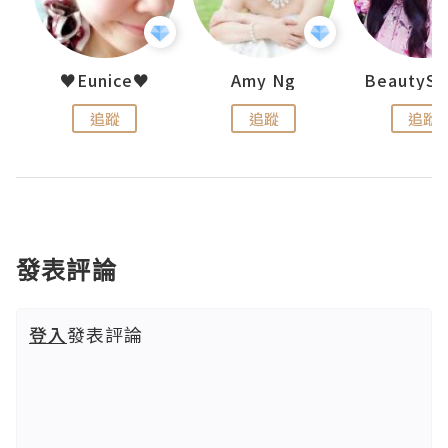
h 夏沫
♥Eunice♥
Amy Ng
追蹤
追蹤
追蹤
發表評論
登入
發表評論