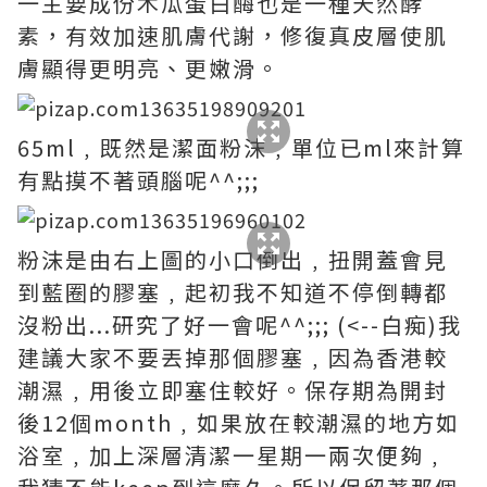
一主要成份木瓜蛋白酶也是一種天然酵
素，有效加速肌膚代謝，修復真皮層使肌
膚顯得更明亮、更嫩滑。
65ml﹐既然是潔面粉沫﹐單位已ml來計算
有點摸不著頭腦呢^^;;;
粉沫是由右上圖的小口倒出﹐扭開蓋會見
到藍圈的膠塞﹐起初我不知道不停倒轉都
沒粉出...研究了好一會呢^^;;; (<--白痴)我
建議大家不要丟掉那個膠塞﹐因為香港較
潮濕﹐用後立即塞住較好。保存期為開封
後12個month﹐如果放在較潮濕的地方如
浴室﹐加上深層清潔一星期一兩次便夠﹐