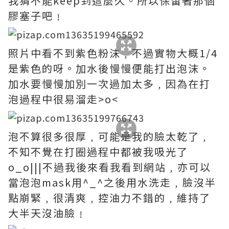
我猜不能keep到這麼久。所以保留著那個
膠塞子吧﹗
照片中看不到紫色粉沫﹐不過實物大概1/4
是紫色的呀。加水後慢慢便能打出泡沫。
加水要慢慢加別一次過加太多﹐因為在打
泡過程中很易溜走>o<
泡不算很多很厚﹐可能是我的臉太乾了﹐
不知不覺在打圈過程中都被我吸光了
o_o|||不過我後來看我看到網站﹐亦可以
當泡泡mask用^_^之後用水洗走﹐臉沒半
點崩緊﹐很清爽﹐控油力不錯的﹐維持了
大半天沒油臉﹗