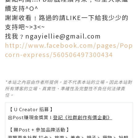
續支持^O^
謝謝收看﹗路過的請LIKE一下給我少少的
支持吧~>3<~
找我﹖ngayiellie@gmail.com
http://www.facebook.com/pages/Pop
corn-express/560506497300434
*本站之內容由作者所提供，並不代表本站的立場。因此本站對
所有博客的立場、真實性、準確性及完整性不負任何法律責
任。
【 U Creator 招募 】
出Post賺現金獎賞 l
登記《社群創作有價企劃》
【 睇Post + 參加品牌活動 】
瀏覽更多社群
打卡
丶
旅遊
丶
美食
丶
親子
丶
寵物
丶
扮靚