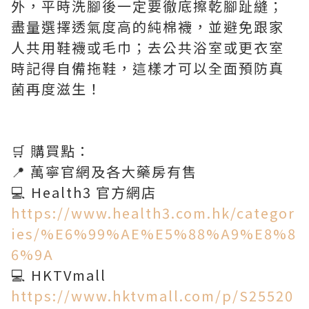
外，平時洗腳後一定要徹底擦乾腳趾縫；
盡量選擇透氣度高的純棉襪，並避免跟家
人共用鞋襪或毛巾；去公共浴室或更衣室
時記得自備拖鞋，這樣才可以全面預防真
菌再度滋生！
🛒 購買點：
📍 萬寧官網及各大藥房有售
💻 Health3 官方網店
https://www.health3.com.hk/categor
ies/%E6%99%AE%E5%88%A9%E8%8
6%9A
💻 HKTVmall
https://www.hktvmall.com/p/S25520