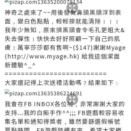
神奇之處來了~~用後發覺鼻頭黑頭浮到表
面﹐變白色點點﹐輕輕按就能清除﹗﹗﹗
我年少無知﹐原來擠黑頭會令毛孔更粗大&
失去彈性﹗快快去好好照顧一下自己的肌
膚﹗萬寧莎莎都有售啊~($147)謝謝Myage
(http://www.myage.hk) 給我這個潔面
新體驗^_^
=========================
大家還記得上次送禮活動嗎﹖結果如下﹕
我會在FB INBOX各位啦﹐非常謝謝大家的
支持...我的白痴手作^^;;; FB遊戲較容易收
集名單和通知得獎者﹐雖然要篩選假帳號
要點時間...FB游戲陸續有來﹐希望大家繼