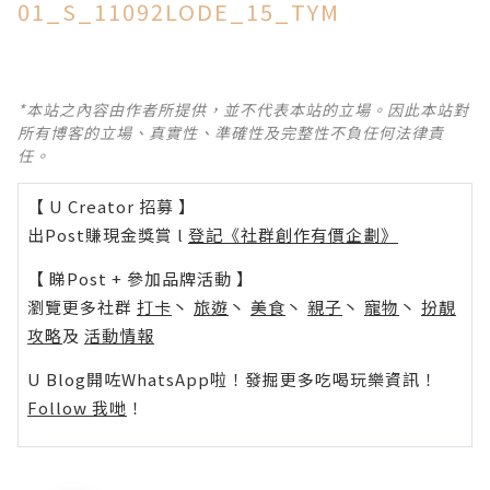
01_S_11092LODE_15_TYM
*本站之內容由作者所提供，並不代表本站的立場。因此本站對
所有博客的立場、真實性、準確性及完整性不負任何法律責
任。
【 U Creator 招募 】
出Post賺現金獎賞 l
登記《社群創作有價企劃》
【 睇Post + 參加品牌活動 】
瀏覽更多社群
打卡
丶
旅遊
丶
美食
丶
親子
丶
寵物
丶
扮靚
攻略
及
活動情報
U Blog開咗WhatsApp啦！發掘更多吃喝玩樂資訊！
Follow 我哋
！