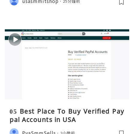
usasmmitshop
25分鐘前
05 Best Place To Buy Verified Pay
pal Accounts in USA
PvaSmmSells
2小時前