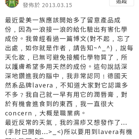
追蹤
發佈於 2013.03.15
最近愛美一族應該開始多了留意產品成
份﹐因為一浪接一浪的給化驗出有害化學
成份。我曾經看過一篇博文(對不起﹐忘了
出處﹐如你就是作者﹐請告知~^_^)﹐說每
天化妝﹐已無可避免接觸化學物質了﹐所
以護膚希望多用天然的成份。這句說話深
深地鑽進我的腦中﹐我非常認同﹗德國天
然系品牌lavera﹐不知道大家對它認識多
不多﹖我自己就一早有用它的潤唇膏﹐對
於有機會進食到的東西﹐我一直很大
concern﹐大概是職業病。
最近反常的天氣﹐我的濕疹又想發作了...
(手肘已開始...>_<)所以要用到lavera有機