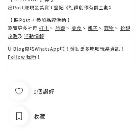
出Post賺現金獎賞 l
登記《社群創作有價企劃》
【 睇Post + 參加品牌活動 】
瀏覽更多社群
打卡
丶
旅遊
丶
美食
丶
親子
丶
寵物
丶
扮靚
攻略
及
活動情報
U Blog開咗WhatsApp啦！發掘更多吃喝玩樂資訊！
Follow 我哋
！
0個讚好
收藏