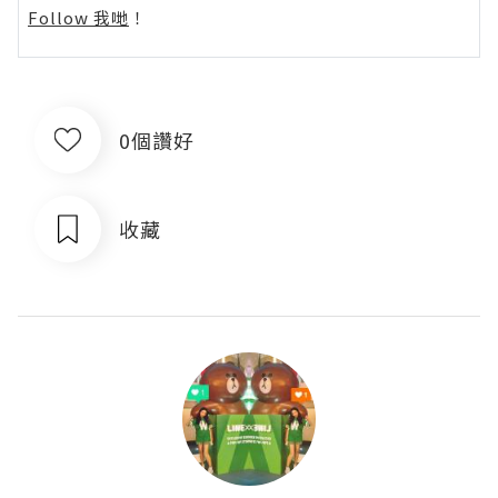
Follow 我哋
！
0個讚好
收藏