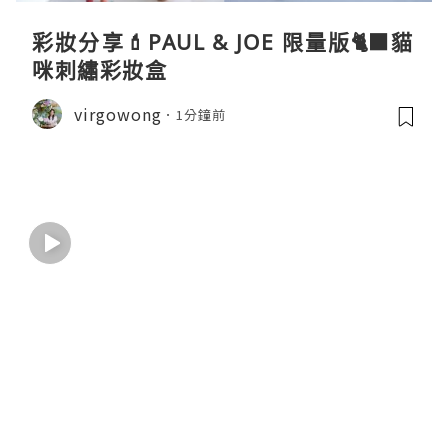
彩妝分享💄PAUL & JOE 限量版🐈‍⬛貓
咪刺繡彩妝盒
virgowong
1分鐘前