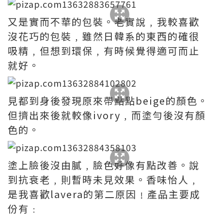
又是實而不華的包裝。老實說﹐我較喜歡
沒花巧的包裝﹐雖然日韓系的東西的確很
吸精﹐但想到環保﹐有時候覺得適可而止
就好。
見都到身後發現原來帶點點beige的顏色。
但擠出來後就較像ivory﹐而塗勻後沒有顏
色的。
塗上臉後沒由膩﹐臉色好像有點改善。說
到抗衰老﹐則暫時未見效果。香味怡人﹐
是我喜歡lavera的第二原因﹗產品主要成
份有﹕