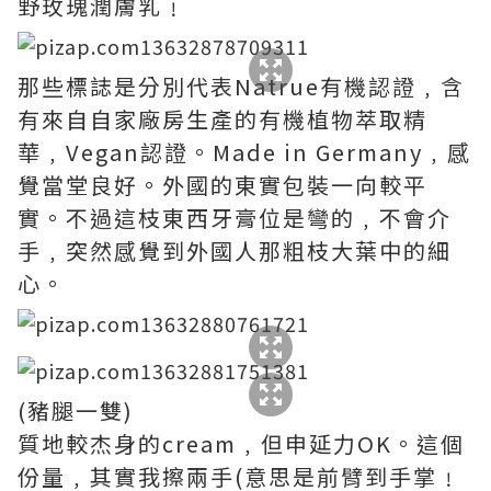
野玫瑰潤膚乳﹗
那些標誌是分別代表Natrue有機認證﹐含
有來自自家廠房生產的有機植物萃取精
華﹐Vegan認證。Made in Germany﹐感
覺當堂良好。外國的東實包裝一向較平
實。不過這枝東西牙膏位是彎的﹐不會介
手﹐突然感覺到外國人那粗枝大葉中的細
心。
(豬腿一雙)
質地較杰身的cream﹐但申延力OK。這個
份量﹐其實我擦兩手(意思是前臂到手掌﹗