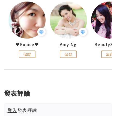
h 夏沫
♥Eunice♥
Amy Ng
追蹤
追蹤
追蹤
發表評論
登入
發表評論