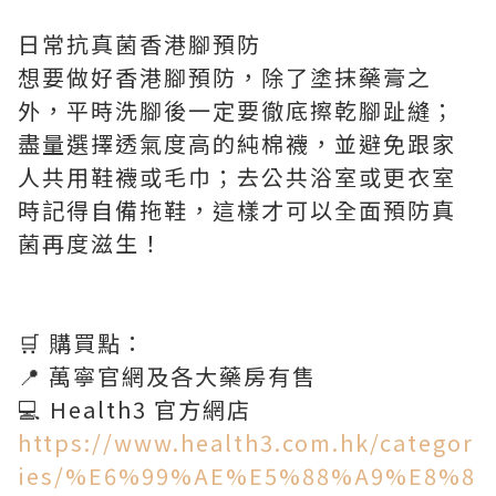
日常抗真菌香港腳預防
想要做好香港腳預防，除了塗抹藥膏之
外，平時洗腳後一定要徹底擦乾腳趾縫；
盡量選擇透氣度高的純棉襪，並避免跟家
人共用鞋襪或毛巾；去公共浴室或更衣室
時記得自備拖鞋，這樣才可以全面預防真
菌再度滋生！
🛒 購買點：
📍 萬寧官網及各大藥房有售
💻 Health3 官方網店
https://www.health3.com.hk/categor
ies/%E6%99%AE%E5%88%A9%E8%8