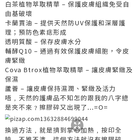
白茶植物萃取精華 – 保護皮膚組織免受自
由基破壞
卡蘭賈油 – 提供天然防UV保護和深層護
理；預防色素痣形成
透明質酸 – 保存皮膚水分
輔酵Q10 – 通過有效保護皮膚細胞，令皮
膚緊緻
Cova Btrox植物萃取精華 – 讓皮膚緊緻及
保濕
蘆薈 – 讓皮膚保持濕潤、緊緻及活力
唔﹐天然的護膚品不知怎的跟我的八字總
是夾不來﹖擦膠碎又出現了...=O=
換過方法﹐就是擠到掌心加熱﹐按印全
臉﹐不推不塗﹐這個方法就沒有擦膠碎