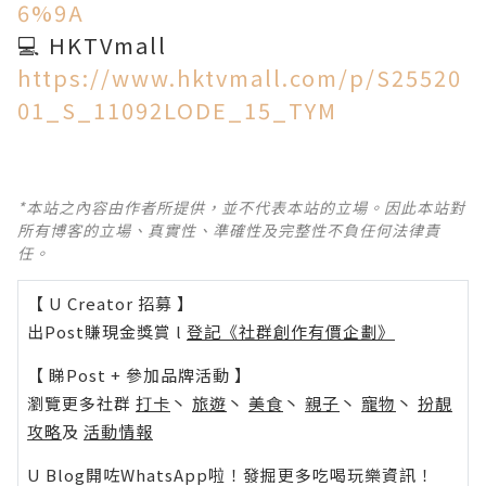
6%9A
💻 HKTVmall
https://www.hktvmall.com/p/S25520
01_S_11092LODE_15_TYM
*本站之內容由作者所提供，並不代表本站的立場。因此本站對
所有博客的立場、真實性、準確性及完整性不負任何法律責
任。
【 U Creator 招募 】
出Post賺現金獎賞 l
登記《社群創作有價企劃》
【 睇Post + 參加品牌活動 】
瀏覽更多社群
打卡
丶
旅遊
丶
美食
丶
親子
丶
寵物
丶
扮靚
攻略
及
活動情報
U Blog開咗WhatsApp啦！發掘更多吃喝玩樂資訊！