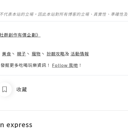
並不代表本站的立場。因此本站對所有博客的立場、真實性、準確性
社群創作有價企劃》
】
丶
美食
丶
親子
丶
寵物
丶
扮靚攻略
及
活動情報
p啦！發掘更多吃喝玩樂資訊！
Follow 我哋
！
收藏
n express