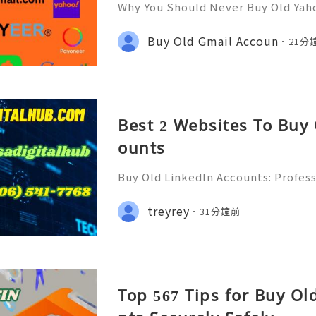
Why You Should Never Buy Old Yah
ntinues to be used by millions of 
onal communication, business cor
Buy Old Gmail Accoun
21分
ccount recovery. Because of
Best 2 Websites To Buy
ounts
Buy Old LinkedIn Accounts: Profess
rivacy Protection & Responsible
ide 2026) 💫💎💲💫🌐✨💎Fast & Rel
treyrey
31分鐘前
rt 💫💎💲💫🌐✨💎WhatsApp :+1 (506)
Top 567 Tips for Buy O