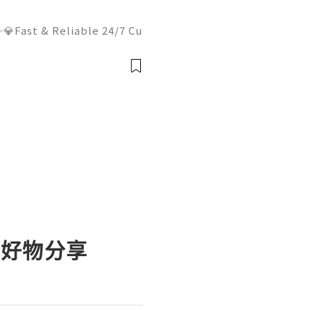
💎Fast & Reliable 24/7 Cu
sApp :+1 (506) 541-7768
lhub 💫💎💲💫🌐✨💎Discor
il:usadigitalhubsell@gmai
測好物分享