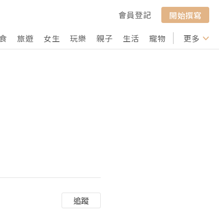
會員登記
開始撰寫
食
旅遊
女生
玩樂
親子
生活
寵物
行山
更多
打卡
追蹤