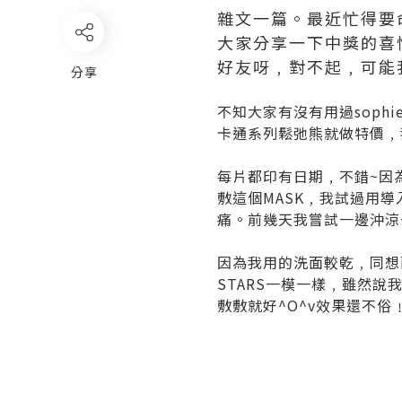
雜文一篇。最近忙得要命
大家分享一下中獎的喜
好友呀﹐對不起﹐可能我的文
分享
不知大家有沒有用過sophi
卡通系列鬆弛熊就做特價﹐我
每片都印有日期﹐不錯~因為
敷這個MASK﹐我試過用
痛。前幾天我嘗試一邊沖涼
因為我用的洗面較乾﹐同想
STARS一模一樣﹐雖然說
敷敷就好^O^v效果還不俗