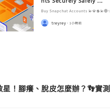
nts Securely Safely ...
Buy Snapchat Accounts 💫💎💲💫🌐✨
stomer Support 💫💎💲💫🌐✨💎What
💫💎💲💫🌐✨💎Telegram: @usadigita
treyrey
1小時前
d: usadigitalhub 💫💎💲💫🌐✨💎Ema
l
救星！腳癢、脫皮怎麼辦？👣實