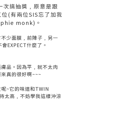
第一次搞抽獎﹐原意是跟
(有兩位SIS忘了加我
ie monk)。
好像有不少面膜﹐前陣子﹐另一
會EXPECT什麼了。
護膚品。因為平﹐就不太肉
來真的很好啊~~~
呢~它的味道和TWIN
要期待太高﹐不妨學我這樣沖涼