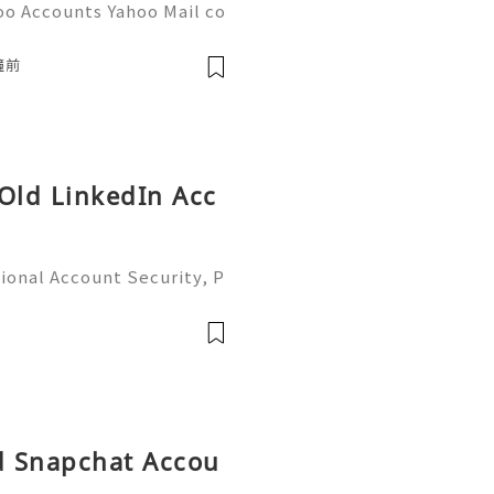
oo Accounts Yahoo Mail co
people worldwide for pers
respondence, and online a
鐘前
 Old LinkedIn Acc
ional Account Security, P
 Management (Complete Gu
iable 24/7 Customer Suppo
 541-7
ld Snapchat Accou