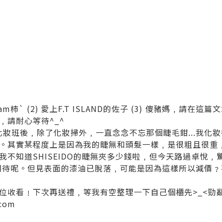
am柿` (2) 愛上F.T ISLAND的佐子 (3) 傻豬媽﹐請在
﹐請耐心等待^_^
的化妝班後﹐除了化妝掃外﹐一直念念不忘那個睫毛鉗...我化
。其實某程度上是因為我的睫無和頭髮一樣﹐是很粗且很重
不知道SHISEIDO的睫無夾多少錢啦﹐但今天路過卓悅﹐驚見
很期待呢。但見表面的漆油已脫落﹐可能是因為這樣所以減價
位收看﹗下次再送禮﹐等我有空整理一下自己個櫃先>_<勁亂
.com