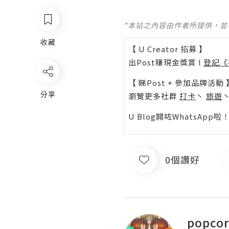
*本站之內容由作者所提供，
收藏
【 U Creator 招募 】
出Post賺現金獎賞 l
登記《
【 睇Post + 參加品牌活動 
分享
瀏覽更多社群
打卡
丶
旅遊
U Blog開咗WhatsAp
0個讚好
popcor