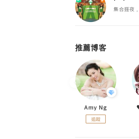
集合捱夜
推薦博客
LoveCath 夏沫
Amy Ng
追蹤
追蹤