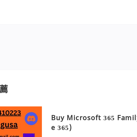
薦
Buy Microsoft 365 Famil
e 365)