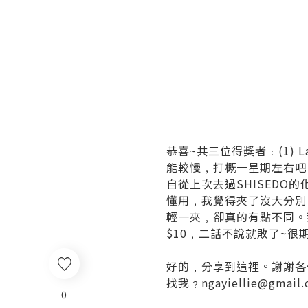
恭喜~共三位得獎者﹕(1) L
能較慢﹐打概一星期左右吧
自從上次去過SHISEDO
懂用﹐我覺得夾了沒大分別
輕一夾﹐卻真的有點不同。我
$10﹐二話不說就敗了~
好的﹐分享到這裡。謝謝各
找我﹖ngayiellie@gmail
0