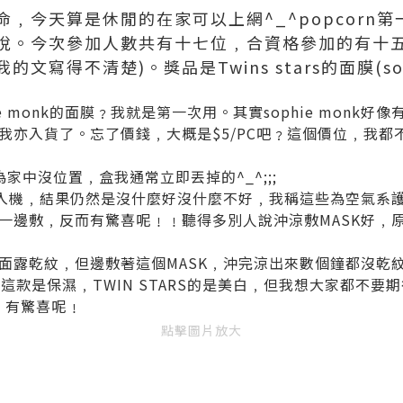
﹐今天算是休閒的在家可以上網^_^popcorn
悅。今次參加人數共有十七位﹐合資格參加的有十五位
寫得不清楚)。獎品是Twins stars的面膜(soph
e monk的面膜﹖我就是第一次用。其實sophie monk
亦入貨了。忘了價錢﹐大概是$5/PC吧﹖這個價位﹐我都不
家中沒位置﹐盒我通常立即丟掉的^_^;;;
導入機﹐結果仍然是沒什麼好沒什麼不好﹐我稱這些為空氣系
一邊敷﹐反而有驚喜呢﹗﹗聽得多別人說沖涼敷MASK好﹐原
面露乾紋﹐但邊敷著這個MASK﹐沖完涼出來數個鐘都沒乾紋
我這款是保濕﹐TWIN STARS的是美白﹐但我想大家都不
﹗有驚喜呢﹗
點擊圖片放大