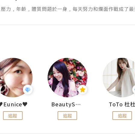
﹐壓力﹐年齡﹐體質問題於一身﹐每天努力和爛面作戰成了最
♥Eunice♥
BeautySearch
ToTo 杜
追蹤
追蹤
追蹤