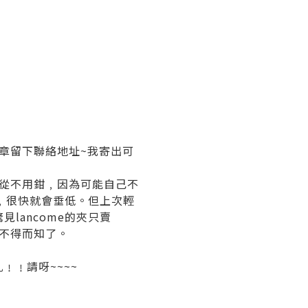
這篇文章留下聯絡地址~我寄出可
妝從不用鉗﹐因為可能自己不
﹐很快就會垂低。但上次輕
lancome的夾只賣
﹖不得而知了。
﹗﹗請呀~~~~