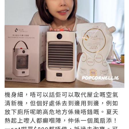
機身細，唔可以話佢可以取代屋企嘅空氣
清新機，但個好處係去到邊用到邊，例如
放下廁所呢啲高危地方係幾唔錯嘅。夏天
熱起上嚟人都癲嗰陣，仲係一個風扇添！
一set咁買$800都唔使，抵過去淘寶。可