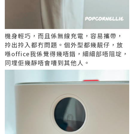
機身輕巧，而且係無線充電，容易攜帶，
拎出拎入都冇問題。個外型都幾靚仔，放
喺office我係覺得幾唔錯，細細部唔阻埞，
同埋佢幾靜唔會嘈到其他人。