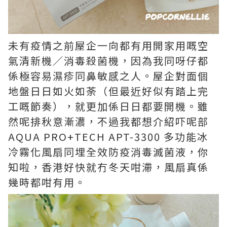
未有疫情之前屋企一向都有用開家用嘅空
氣清新機／消毒殺菌機，因為我同呀仔都
係極容易濕疹同鼻敏感之人。屋企對面個
地盤日日如火如荼（但最近好似有踏上完
工嘅節奏），就更加係日日都要開機。雖
然呢排秋意漸濃，不過我都想介紹吓呢部
AQUA PRO+TECH APT-3300 多功能冰
冷霧化風扇同埋全效防疫消毒滅菌液，你
知啦，香港好快就冇冬天咁滯，風扇真係
幾時都咁有用。