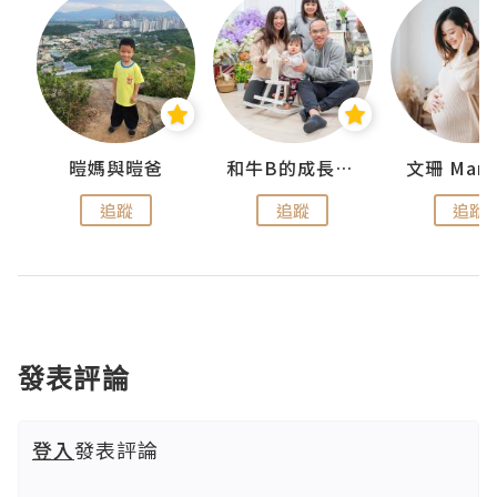
 Swan
暟媽與暟爸
和牛B的成長日記
文珊 ManS
追蹤
追蹤
追蹤
發表評論
登入
發表評論