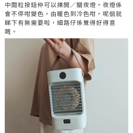
中間粒按鈕仲可以揀開／關夜燈。夜燈係
會不停咁變色，由暖色到冷色咁。呢個就
睇下有無需要啦，細路仔係覺得好得意
嘅。