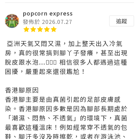
popcorn express
追蹤
發佈於 2026.07.27
亞洲天氣又悶又濕，加上整天出入冷氣
房，真的很常搞到腳丫子發癢，甚至出現
脫皮跟水泡...🤦🏻‍♀️ 相信很多人都遇過這種
困擾，嚴重起來還很尷尬！
香港腳原因
香港腳主要是由真菌引起的足部皮膚感
染。香港腳原因多數是因為腳部長期處於
「潮濕、悶熱、不透氣」的環境下，真菌
最喜歡這種溫床！例如經常穿不透氣的包
鞋、腳汗多沒及時擦乾，或者在游泳池、