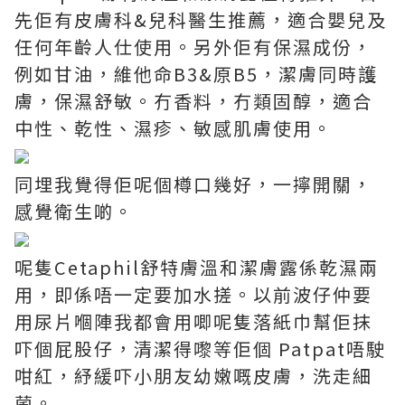
先佢有皮膚科&兒科醫生推薦，適合嬰兒及
任何年齡人仕使用。另外佢有保濕成份，
例如甘油，維他命B3&原B5，潔膚同時護
膚，保濕舒敏。冇香料，冇類固醇，適合
中性、乾性、濕疹、敏感肌膚使用。
同埋我覺得佢呢個樽口幾好，一擰開關，
感覺衛生啲。
呢隻Cetaphil舒特膚溫和潔膚露係乾濕兩
用，即係唔一定要加水搓。以前波仔仲要
用尿片嗰陣我都會用唧呢隻落紙巾幫佢抹
吓個屁股仔，清潔得嚟等佢個 Patpat唔駛
咁紅，紓緩吓小朋友幼嫩嘅皮膚，洗走細
菌。