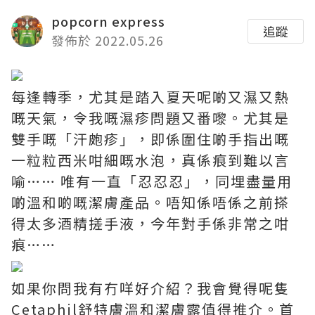
popcorn express
追蹤
發佈於 2022.05.26
每逢轉季，尤其是踏入夏天呢啲又濕又熱
嘅天氣，令我嘅濕疹問題又番嚟。尤其是
雙手嘅「汗皰疹」，即係圍住啲手指出嘅
一粒粒西米咁細嘅水泡，真係痕到難以言
喻…… 唯有一直「忍忍忍」，同埋盡量用
啲溫和啲嘅潔膚產品。唔知係唔係之前搽
得太多酒精搓手液，今年對手係非常之咁
痕……
如果你問我有冇咩好介紹？我會覺得呢隻
Cetaphil舒特膚溫和潔膚露值得推介。首