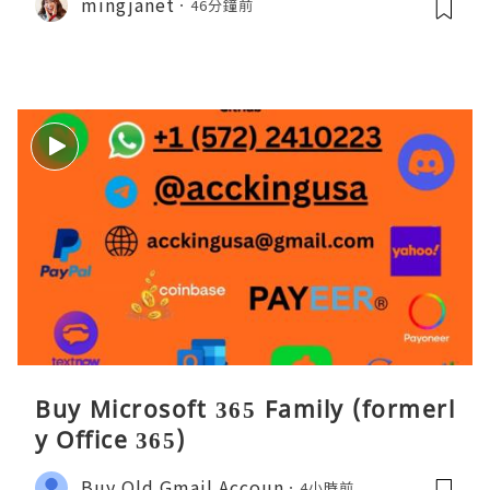
mingjanet
46分鐘前
Buy Microsoft 365 Family (formerl
y Office 365)
Buy Old Gmail Accoun
4小時前