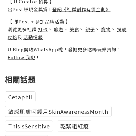
【 U Creator 招募 】
出Post賺現金獎賞 l
登記《社群創作有價企劃》
【 睇Post + 參加品牌活動 】
瀏覽更多社群
打卡
丶
旅遊
丶
美食
丶
親子
丶
寵物
丶
扮靚
攻略
及
活動情報
U Blog開咗WhatsApp啦！發掘更多吃喝玩樂資訊！
Follow 我哋
！
相關話題
Cetaphil
敏感肌膚呵護月SkinAwarenessMonth
ThisIsSensitive
乾緊粗紅痕