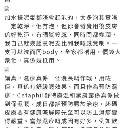
加水搓呢隻都唔會起泡的，太多泡其實唔
一定乾淨。佢冇泡，但你會發覺用後皮膚
係好乾淨，冇晒膩笠感，同時間都幾潤，
我自己就幾鍾意呢支比到我嘅感覺喇。一
支可以洗面同body，全家都啱用，價錢大
衆化，真係幾抵用。
講真，濕疹真係一個漫長嘅作戰，用咗
佢，真係有舒緩嘅效果。而且作為預防濕
疹，Cetaphil舒特膚溫和潔膚露係真係做
到保濕嘅。成日都話預防勝於治療，起碼
皮膚要有健康嘅屏障先至可以防止濕疹變
得嚴重。當然濕疹嘅成因有好多，例如飲