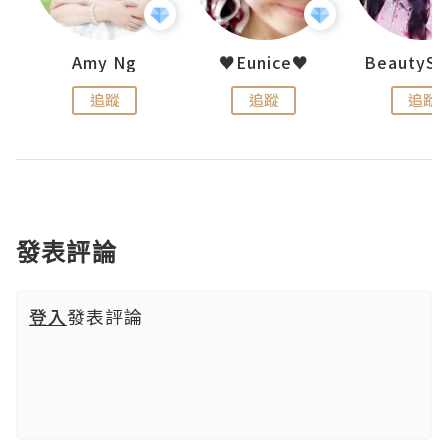
h 夏沫
Amy Ng
♥Eunice♥
追蹤
追蹤
追蹤
發表評論
登入
發表評論