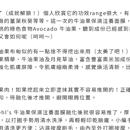
都試過了（成就解鎖！）個人欣賞它的功效range很大
緻的薑葉秋葵等等。這一次的牛油果保濕注養面膜
的綠色食物Avocado 牛油果，聽到成份已經感
又會如何呢（呵呵～）
油果布甸似的有一點捨不得挖出來用（太美了吧！
果精華、牛油果油及月見草油，富含豐富奧米加成
強化肌膚屏障，令肌膚細緻柔滑，感覺煥活清新，
果肉！如果挖起來立即塗抹其實不容易推開的！正
和，待融化後才推開，避開眼周位置。
Kiehl's 牛油果保濕注養面膜融化後就很容易推了
，以打圈手勢用清水洗淨，再輕輕印乾臉龐。小編手上用
用清洗更方便：沾濕按摩刷毛，由內至外打圈按摩