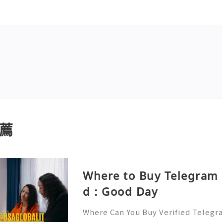
薦
Where to Buy Telegram 
d : Good Day
Where Can You Buy Verified Telegr
6? Telegram has rapidly evolved f