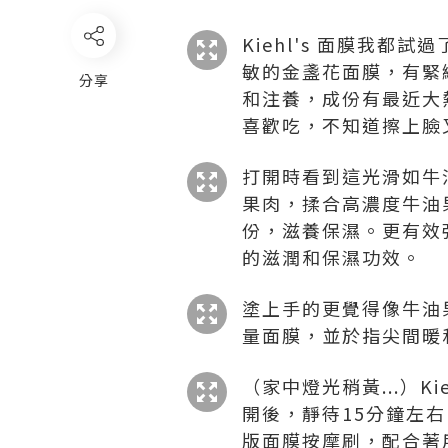
Kiehl's 面膜我
敏的金盞花面膜，有緊
分享
和注養，成份有最近大熱
喜歡吃，不知道擦上臉
打開時看到這光滑如牛
果肉，揉合高濃度牛油
份，滋養保濕。更有效
的滋潤和保濕功效。
塗上手的更覺得像牛油
量面膜，並於指尖間暖
（家中燈光稍黃...）
開後，靜待15分鐘左右
版面膜按摩刷，配合著