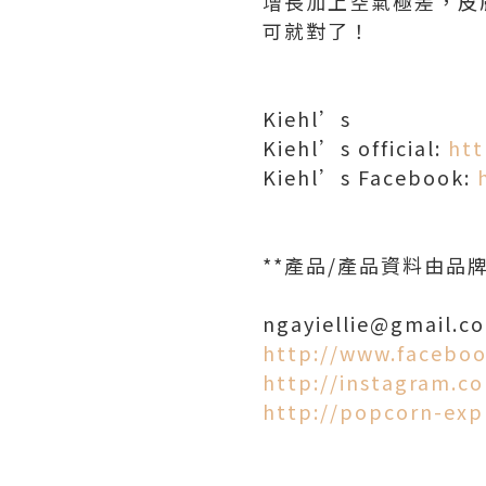
增長加上空氣極差，皮
可就對了！
Kiehl’s
Kiehl’s official:
htt
Kiehl’s Facebook:
**產品/產品資料由
ngayiellie@gmail.c
http://www.faceboo
http://instagram.c
http://popcorn-exp