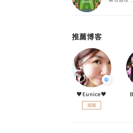
推薦博客
LoveCath 夏沫
♥Eunice♥
追蹤
追蹤