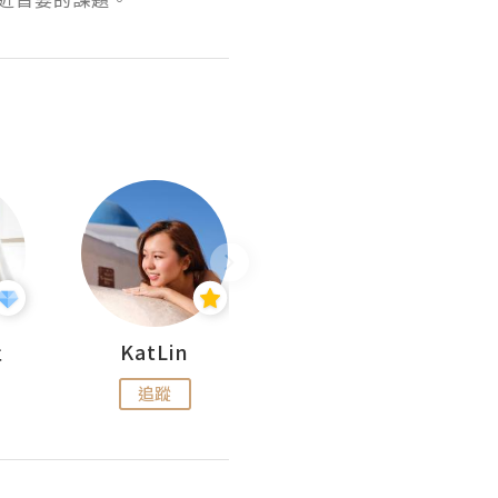
杜
KatLin
Missmiki 米奇小姐
追蹤
追蹤