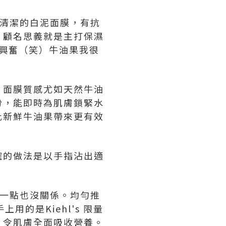
，有清潔的白泥面膜，有抗
，顧名思義就是主打保濕
到興奮（笑）牛油果我很
）面膜質感尤如天然牛油
份，能即時為肌膚鎖緊水
比新鮮牛油果帶來更有效
確的做法是以手指沾出適
，厚一點也沒關係。均勻推
的是Kiehl's 限量
，令肌膚全面吸收營養。