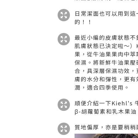
日常潔面也可以用到這
的！！
最近小編的皮膚狀態不
肌膚狀態已決定啦～）K
果，從牛油果果肉中萃
保濕。將新鮮牛油果壓
合，具深層保濕功效，
膚的水分和彈性，更有
潤，適合四季使用。
順便介紹一下Kiehl
β-胡蘿蔔素和乳木果
質地偏厚，亦是要稍稍