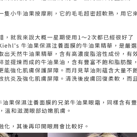
一隻小牛油果按摩刷，它的毛毛超密超軟熟，用它
錯，就我來說大概一星期使用1～2次都已經很好了
iehl's 牛油果保濕注養面膜的牛油果精華，是嚴
取出天然牛油果精華，含有高濃度脂溶性成份，有
碎並提煉而成的牛油果油，含有豐富不飽和脂肪酸
更能強化肌膚保護屏障。而月見草油則蘊含大量不
效抗炎及強化肌膚屏障。清洗後皮膚回復柔軟，而
's 牛油果保濕注養面膜的兄弟牛油果眼霜，同樣含
油，溫和滋潤眼部幼嫩肌膚。
融化，其後再印開眼周會比較好。