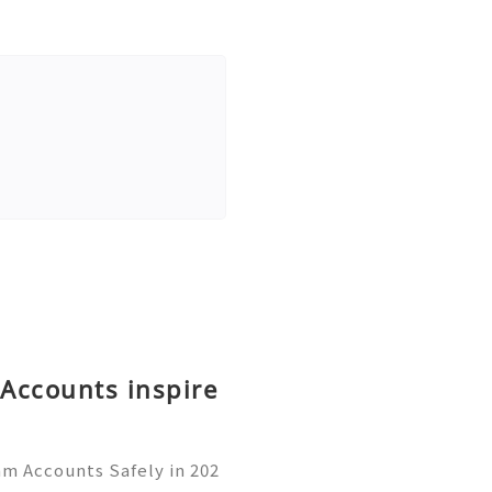
Accounts inspire
am Accounts Safely in 202
rom a simple messaging ap