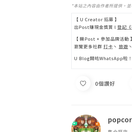
*本站之內容由作者所提供，
【 U Creator 招募 】
出Post賺現金獎賞 l
登記《
【 睇Post + 參加品牌活動 
瀏覽更多社群
打卡
丶
旅遊
U Blog開咗WhatsAp
0個讚好
popcor
集合捱夜