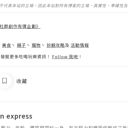
並不代表本站的立場。因此本站對所有博客的立場、真實性、準確性
社群創作有價企劃》
】
丶
美食
丶
親子
丶
寵物
丶
扮靚攻略
及
活動情報
p啦！發掘更多吃喝玩樂資訊！
Follow 我哋
！
收藏
n express
﹐壓力﹐年齡﹐體質問題於一身﹐每天努力和爛面作戰成了最