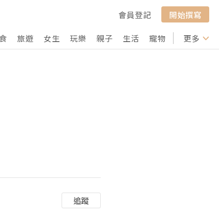
會員登記
開始撰寫
食
旅遊
女生
玩樂
親子
生活
寵物
行山
更多
打卡
追蹤