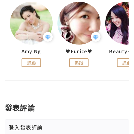
h 夏沫
Amy Ng
♥Eunice♥
追蹤
追蹤
追蹤
發表評論
登入
發表評論