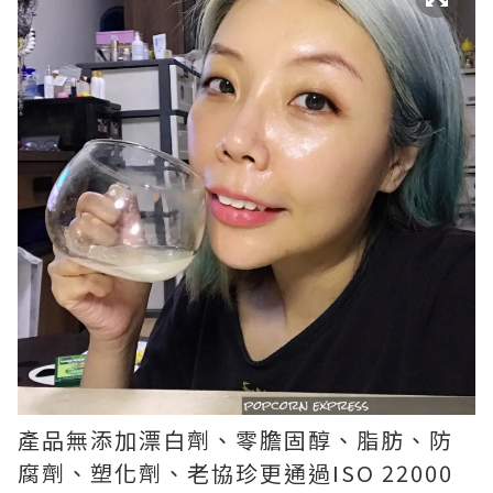
產品無添加漂白劑、零膽固醇、脂肪、防
腐劑、塑化劑、老協珍更通過ISO 22000