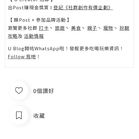
出Post賺現金獎賞 l
登記《社群創作有價企劃》
【 睇Post + 參加品牌活動 】
瀏覽更多社群
打卡
丶
旅遊
丶
美食
丶
親子
丶
寵物
丶
扮靚
攻略
及
活動情報
U Blog開咗WhatsApp啦！發掘更多吃喝玩樂資訊！
Follow 我哋
！
0個讚好
收藏