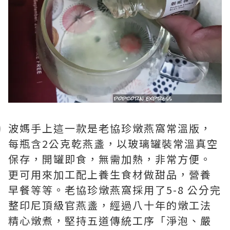
波媽手上這一款是老協珍燉燕窩常溫版，
每瓶含2公克乾燕盞，以玻璃罐裝常溫真空
保存，開罐即食，無需加熱，非常方便。
更可用來加工配上養生食材做甜品，營養
早餐等等。老協珍燉燕窩採用了5-8 公分完
整印尼頂級官燕盞，經過八十年的燉工法
精心燉煮，堅持五道傳統工序「淨泡、嚴