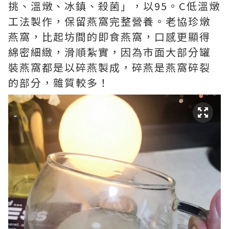
挑、溫燉、冰鎮、殺菌」，以95。C低溫燉
工法製作，保留燕窩完整營養。老協珍燉
燕窩，比起坊間的即食燕窩，口感更顯得
綿密細緻，滑順紮實，因為市面大部分罐
裝燕窩都是以碎燕製成，碎燕是燕窩碎裂
的部分，雜質較多！