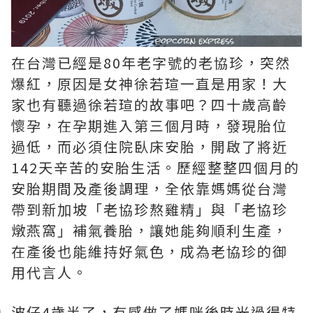
在台灣已經是80年老字號的老協珍，突然
爆紅，原因是女神徐若瑄一直是用家！大
家也有聽過徐若瑄的故事吧？四十歲高齡
懷孕，在孕期進入第三個月時，發現胎位
過低，而必須住院臥床安胎，開啟了將近
142天辛苦的安胎生活。歷經整整四個月的
安胎期間及產後調理，全依靠媽媽從台灣
帶到新加坡「老協珍熬雞精」與「老協珍
燉燕窩」補氣養胎，讓她能夠順利生產，
在產後也能維持好氣色，成為老協珍的御
用代言人。
波仔4歲半了，有感做了媽咪後時光過得特