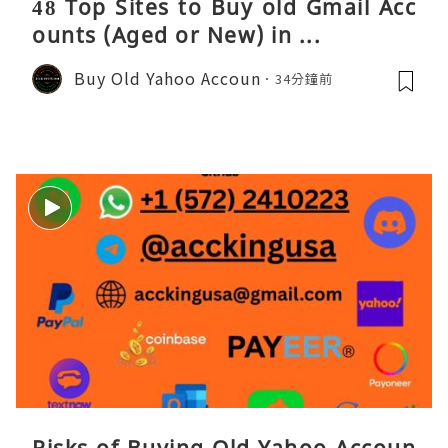
48 Top Sites to Buy old Gmail Acc
ounts (Aged or New) in ...
Buy Old Yahoo Accoun
34分鐘前
Risks of Buying Old Yahoo Accoun