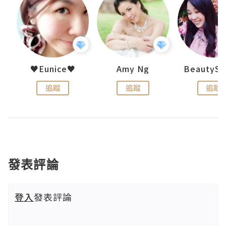
h 夏沫
♥Eunice♥
Amy Ng
追蹤
追蹤
追蹤
發表評論
登入
發表評論