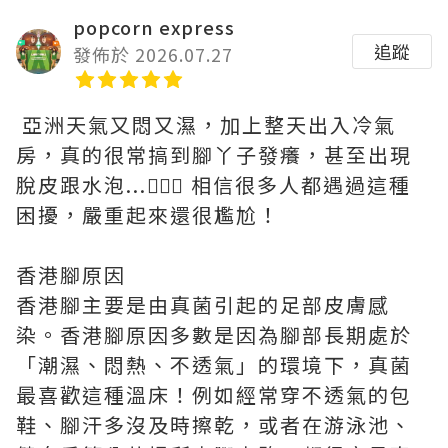
popcorn express
追蹤
發佈於 2026.07.27
亞洲天氣又悶又濕，加上整天出入冷氣
房，真的很常搞到腳丫子發癢，甚至出現
脫皮跟水泡...🤦🏻‍♀️ 相信很多人都遇過這種
困擾，嚴重起來還很尷尬！
香港腳原因
香港腳主要是由真菌引起的足部皮膚感
染。香港腳原因多數是因為腳部長期處於
「潮濕、悶熱、不透氣」的環境下，真菌
最喜歡這種溫床！例如經常穿不透氣的包
鞋、腳汗多沒及時擦乾，或者在游泳池、