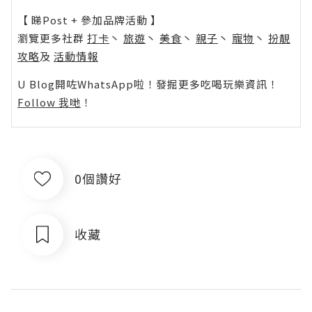
【 睇Post + 參加品牌活動 】
瀏覽更多社群
打卡
丶
旅遊
丶
美食
丶
親子
丶
寵物
丶
扮靚
攻略
及
活動情報
U Blog開咗WhatsApp啦！發掘更多吃喝玩樂資訊！
Follow 我哋
！
0個讚好
收藏