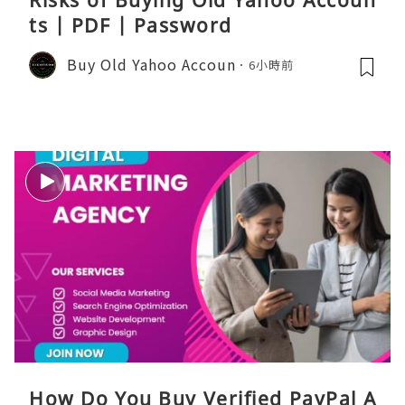
ts | PDF | Password
Buy Old Yahoo Accoun
6小時前
How Do You Buy Verified PayPal A