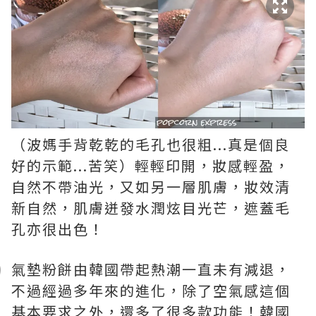
（波媽手背乾乾的毛孔也很粗...真是個良
好的示範...苦笑）輕輕印開，妝感輕盈，
自然不帶油光，又如另一層肌膚，妝效清
新自然，肌膚迸發水潤炫目光芒，遮蓋毛
孔亦很出色！
氣墊粉餅由韓國帶起熱潮一直未有減退，
不過經過多年來的進化，除了空氣感這個
基本要求之外，還多了很多款功能！韓國