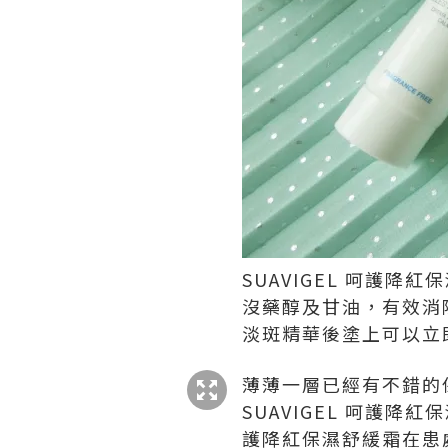
SUAVIGEL 呵護
沒藥醇及甘油，有效消除紅
淡斑精華後塗上可以立
薄薄一層已經有不錯的
SUAVIGEL 呵護
護降紅保濕舒緩霜在患