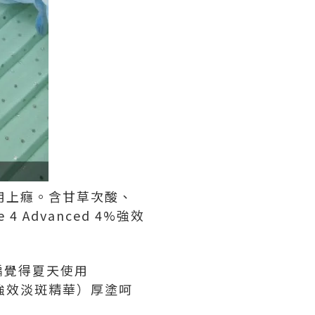
會用上癮。含甘草次酸、
Advanced 4%強效
編覺得夏天使用
了強效淡斑精華）厚塗呵
！