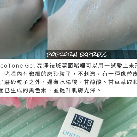
MA neoTone Gel 亮澤祛斑潔面啫哩可以用一試
）啫哩內有微細的磨砂粒子，不刺激，有一種像替
了磨砂粒子之外，還有水楊酸、甘醇酸、甘草萃取
面已生成的黑色素，並提升肌膚光澤。