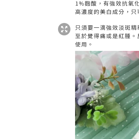
1%麴酸，有強效抗氧
高濃度的美白成分，只
只須要一滴強效淡斑精
至於覺得痛或是紅腫。反
使用。