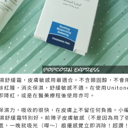
降紅保濕舒緩霜，皮膚敏感用最適合。不含類固醇，不
腫，消炎保濕，舒緩敏感不適。在使用Unitone 4 
即降紅，或是在醫美療程後使用亦可。
保濕力，吸收的很快，在皮膚上不留任何負擔。小
降紅保濕舒緩霜特別好。前陣子皮膚敏感（不是因為用
處，一晚就吸光（嘩～）痕癢感覺立即消除！超讚