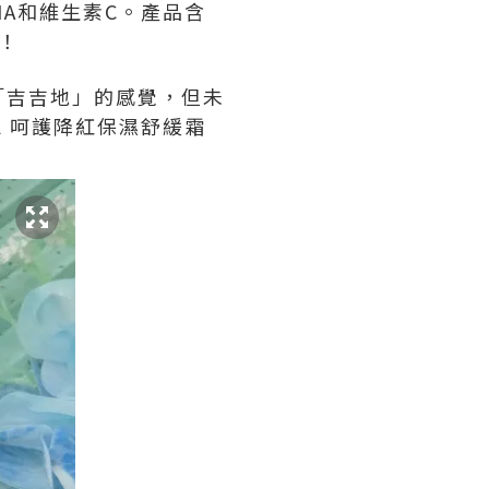
A和維生素C。產品含
！
「吉吉地」的感覺，但未
L 呵護降紅保濕舒緩霜