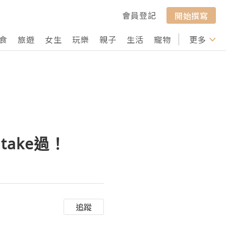
會員登記
開始撰寫
食
旅遊
女生
玩樂
親子
生活
寵物
行山
更多
打卡
take過！
追蹤