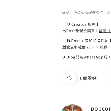
*本站之內容由作者所提供，
【 U Creator 招募 】
出Post賺現金獎賞 l
登記《
【 睇Post + 參加品牌活動 
瀏覽更多社群
打卡
丶
旅遊
U Blog開咗WhatsAp
0個讚好
popcor