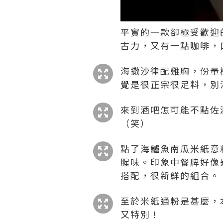
平實的一款卻極受歡迎的
古力，又有一點咖啡，
海撒沙律配雞胸，份量
覺是很正宗很足料，別
來到酒吧怎可能不點佐
（笑）
點了海鱸魚南瓜米紙意
腥味。印象中餐牌好像
搭配，很新鮮的組合。
至於米紙通粉是甚麼，
又特別！