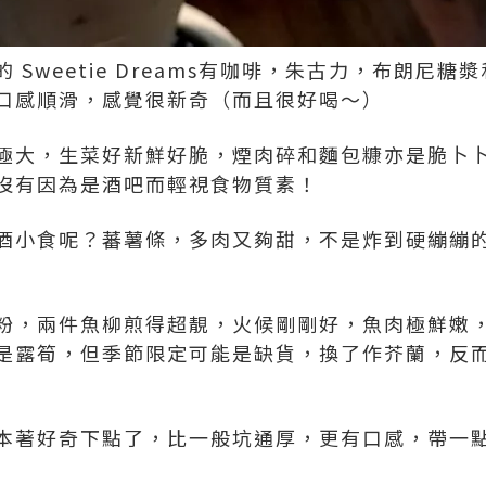
 Sweetie Dreams有咖啡，朱古力，布朗尼
口感順滑，感覺很新奇（而且很好喝～）
極大，生菜好新鮮好脆，煙肉碎和麵包糠亦是脆卜
沒有因為是酒吧而輕視食物質素！
酒小食呢？蕃薯條，多肉又夠甜，不是炸到硬繃繃
粉，兩件魚柳煎得超靚，火候剛剛好，魚肉極鮮嫩
是露筍，但季節限定可能是缺貨，換了作芥蘭，反
本著好奇下點了，比一般坑通厚，更有口感，帶一