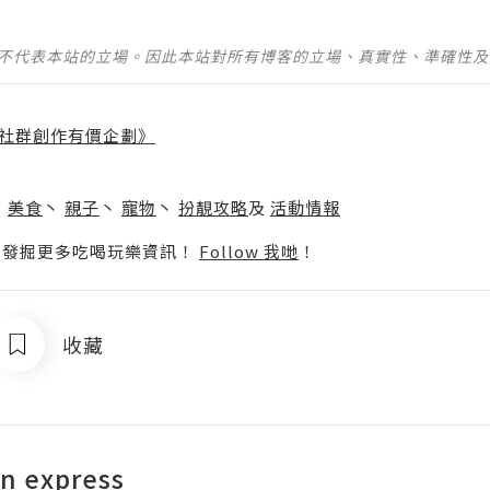
並不代表本站的立場。因此本站對所有博客的立場、真實性、準確性
社群創作有價企劃》
】
丶
美食
丶
親子
丶
寵物
丶
扮靚攻略
及
活動情報
p啦！發掘更多吃喝玩樂資訊！
Follow 我哋
！
收藏
n express