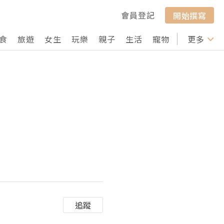
會員登記
開始撰寫
食
旅遊
女生
玩樂
親子
生活
寵物
行山
更多
打卡
追蹤