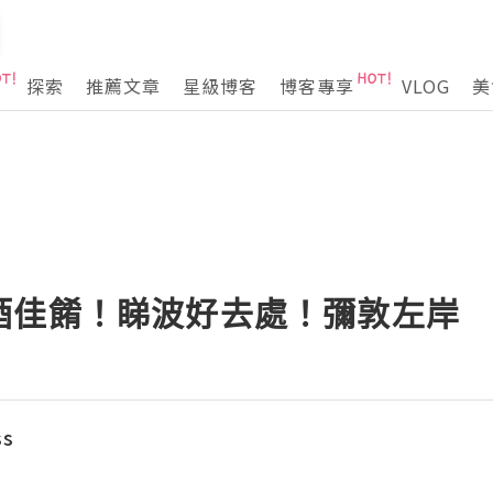
探索
推薦文章
星級博客
博客專享
VLOG
美
酒佳餚！睇波好去處！彌敦左岸
ss