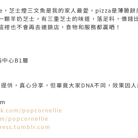
hare，芝士煙三文魚是我的家人最愛，pizza是薄
一顆羊奶芝士，有三重芝士的味道，落足料，價錢比
這裡也不會再去連鎖店，食物和服務都贏晒！
裕中心B1層
品牌提供，真心分享，但畢竟大家DNA不同，效果因
om
k.com/popcornellie
om/popcornellie
ress.tumblr.com