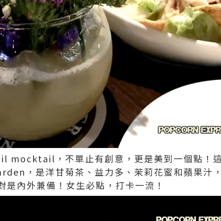
ail mocktail，不單止有創意，更是美到一個點
than Garden，是洋甘菊茶、益力多、茉莉花蜜和蘋
對是內外兼備！女生必點，打卡一流！