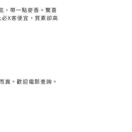
脆餅底，帶一點麥香。驚喜
必X客便宜，質素卻高
人而異。歡迎電郵查詢。