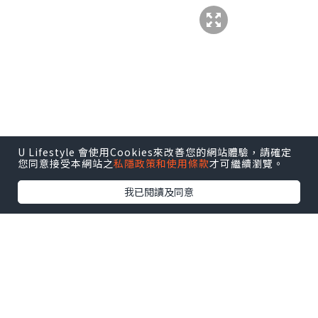
U Lifestyle 會使用Cookies來改善您的網站體驗，請確定
您同意接受本網站之
私隱政策和使用條款
才可繼續瀏覽。
我已閱讀及同意
你有沒有以下香港腳症狀？
1）腳痕難耐（特別是腳趾縫或腳底，出汗