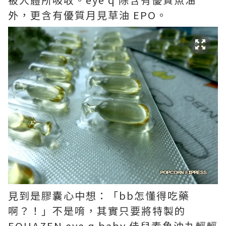
外，更含有優質月見草油 EPO。
見到是膠囊心中想：「bb怎懂得吃藥
啊？！」不是唷，其實只要將特製的
EQUAZEN eye q baby 佳兒素魚油丸輕輕