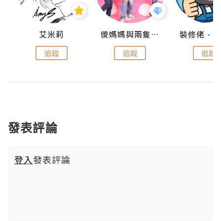
點滴
艾米莉
儍媽媽與兩隻小魔怪之家
追蹤
追蹤
追蹤
發表評論
登入
發表評論