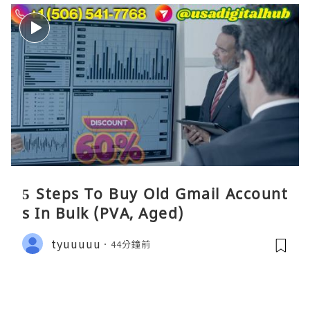
5 Steps To Buy Old Gmail Account
s In Bulk (PVA, Aged)
tyuuuuu
44分鐘前