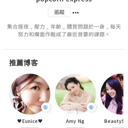
追蹤
集合捱夜﹐壓力﹐年齡﹐體質問題於一身﹐每天
努力和爛面作戰成了最近首要的課題。
推薦博客
h 夏沫
♥Eunice♥
Amy Ng