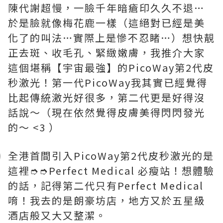
陳代謝超慢，一臉千年暗瘡印久久不退…
於是臉就像梅花鹿一樣（這絕對已經是美
化了的叫法…實際上是慘不忍睹…）想快靚
正去斑、收毛孔、緊緻嫩膚，我推介大家
這個堪稱【宇宙最強】的PicoWay第2代皮
秒激光！第一代PicoWay我其實已經覺得
比起傳統激光好很多，第二代更是好得沒
話說～（現在依然覺得皮膚美得閃閃發光
的～ <3 ）
全港首間引入PicoWay第2代皮秒激光的是
這裡➮➮Perfect Medical 必瘦站！想體驗
的話，記得第二代只有Perfect Medical
唷！我去的是朗豪坊店，地方又於五星級
酒店般又大又整潔。