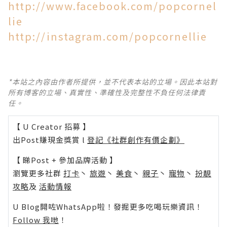
http://www.facebook.com/popcornel
lie
http://instagram.com/popcornellie
*本站之內容由作者所提供，並不代表本站的立場。因此本站對
所有博客的立場、真實性、準確性及完整性不負任何法律責
任。
【 U Creator 招募 】
出Post賺現金獎賞 l
登記《社群創作有價企劃》
【 睇Post + 參加品牌活動 】
瀏覽更多社群
打卡
丶
旅遊
丶
美食
丶
親子
丶
寵物
丶
扮靚
攻略
及
活動情報
U Blog開咗WhatsApp啦！發掘更多吃喝玩樂資訊！
Follow 我哋
！