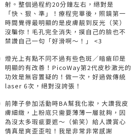
射。整個過程約20分鐘左右，絕對是
「快、狠、準」！療程完畢後，照鏡第一
時間覺得最明顯的是皮膚靚到反光（笑）
沒騙你！毛孔完全消失，摸自己的臉也不
禁讚自己一句「好滑啊～！」 <3
燈光上有點不同不過有些色斑／暗瘡印是
明顯的有改善！PicoWay第2代皮秒激光的
功效是無容置疑的！做一次，好過做傳統
laser 6次，絕對沒誇張！
前陣子參加活動時BA幫我化妝，大讚我皮
膚細緻，上粉底只需要薄薄一層就夠，因
為沒太多瑕疵要遮～（偷笑）給人讚賞心
情真是爽歪歪啦！我是非常非常感謝