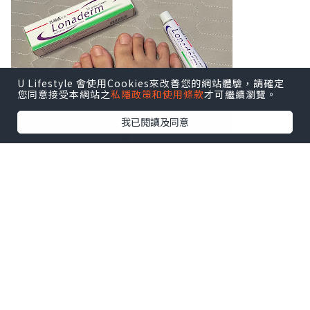
U Lifestyle 會使用Cookies來改善您的網站體驗，請確定
您同意接受本網站之
私隱政策和使用條款
才可繼續瀏覽。
我已閱讀及同意
你有沒有以下香港腳症狀？
1）腳痕難耐（特別是腳趾縫或腳底，出汗
後更明顯）
2）出現紅斑、嚴重脫皮、皮膚乾裂
3）足弓或腳側冒出一顆顆小水泡