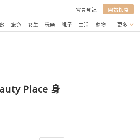
會員登記
開始撰寫
食
旅遊
女生
玩樂
親子
生活
寵物
行山
更多
打卡
y Place 身