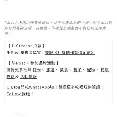
*本站之內容由作者所提供，並不代表本站的立場。因此本站對
所有博客的立場、真實性、準確性及完整性不負任何法律責
任。
【 U Creator 招募 】
出Post賺現金獎賞 l
登記《社群創作有價企劃》
【 睇Post + 參加品牌活動 】
瀏覽更多社群
打卡
丶
旅遊
丶
美食
丶
親子
丶
寵物
丶
扮靚
攻略
及
活動情報
U Blog開咗WhatsApp啦！發掘更多吃喝玩樂資訊！
Follow 我哋
！