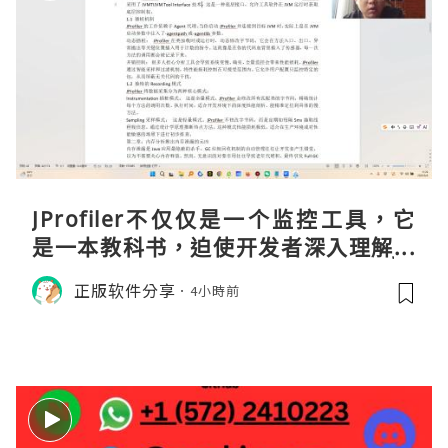
JProfiler不仅仅是一个监控工具，它
是一本教科书，迫使开发者深入理解JV
M的内存模型、垃圾回收机制和并发原
正版软件分享
4小時前
理。通过直观的可视化数据，它将抽象
的性能问题具象化为代码行号。对于一
名追求卓越的Java