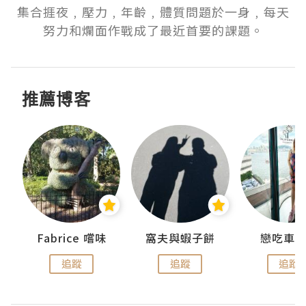
集合捱夜﹐壓力﹐年齡﹐體質問題於一身﹐每天
努力和爛面作戰成了最近首要的課題。
推薦博客
Fabrice 嚐味
窩夫與蝦子餅
戀吃車
追蹤
追蹤
追蹤