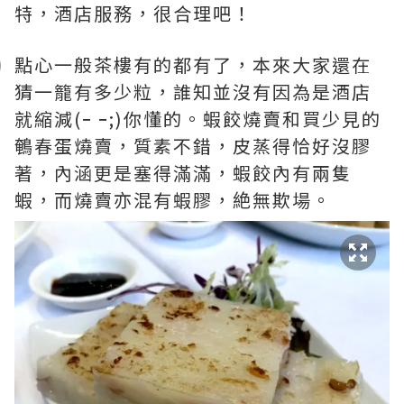
特，酒店服務，很合理吧！
點心一般茶樓有的都有了，本來大家還在
猜一籠有多少粒，誰知並沒有因為是酒店
就縮減(ｰ ｰ;)你懂的。蝦餃燒賣和買少見的
鵪春蛋燒賣，質素不錯，皮蒸得恰好沒膠
著，內涵更是塞得滿滿，蝦餃內有兩隻
蝦，而燒賣亦混有蝦膠，絶無欺場。