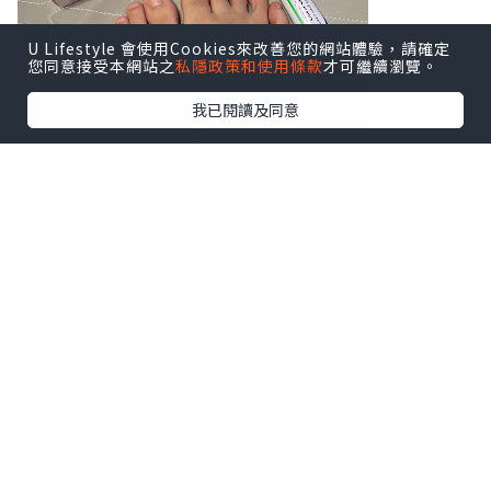
U Lifestyle 會使用Cookies來改善您的網站體驗，請確定
您同意接受本網站之
私隱政策和使用條款
才可繼續瀏覽。
我已閱讀及同意
你有沒有以下香港腳症狀？
1）腳痕難耐（特別是腳趾縫或腳底，出汗
後更明顯）
2）出現紅斑、嚴重脫皮、皮膚乾裂
3）足弓或腳側冒出一顆顆小水泡
4）即使天天洗腳依然有持續的腳臭異味
原來這些都是真菌感染引起的症狀，俗稱
「香港腳」的足癬真的很頑固，不好好處