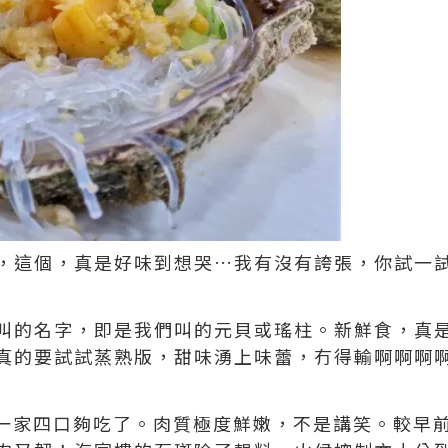
，這個，真是好味到想哭…我有沒有誇張，你試一
叫的名字，即是我們叫的元貝或瑤柱。新鮮食，真
真的要試試蒸熟版，甜味湧上味蕾，冇得輸啊啊啊
一家四口夠吃了。肉質極度鮮嫩，不是講笑。較早前公司a