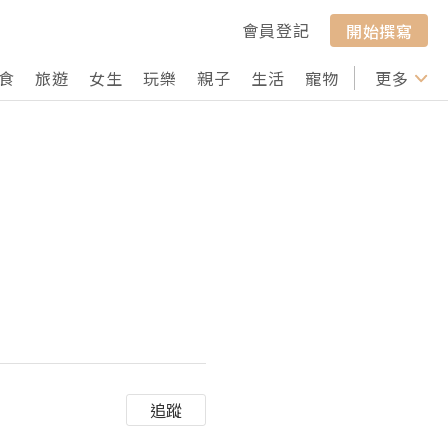
會員登記
開始撰寫
食
旅遊
女生
玩樂
親子
生活
寵物
行山
更多
打卡
追蹤