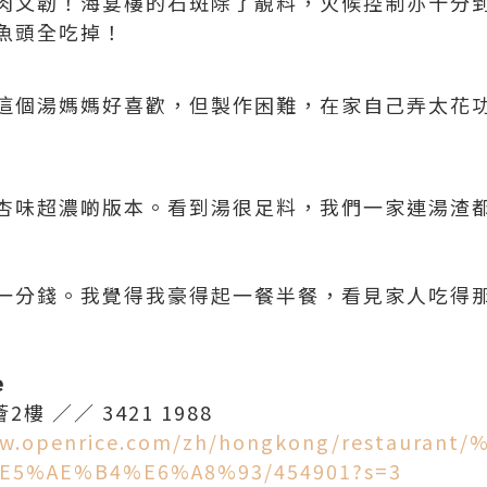
肉又韌！海宴樓的石斑除了靚料，火候控制亦十分
魚頭全吃掉！
這個湯媽媽好喜歡，但製作困難，在家自己弄太花
杏味超濃啲版本。看到湯很足料，我們一家連湯渣
一分錢。我覺得我豪得起一餐半餐，看見家人吃得
e
樓 ／／ 3421 1988
ww.openrice.com/zh/hongkong/restauran
5%AE%B4%E6%A8%93/454901?s=3