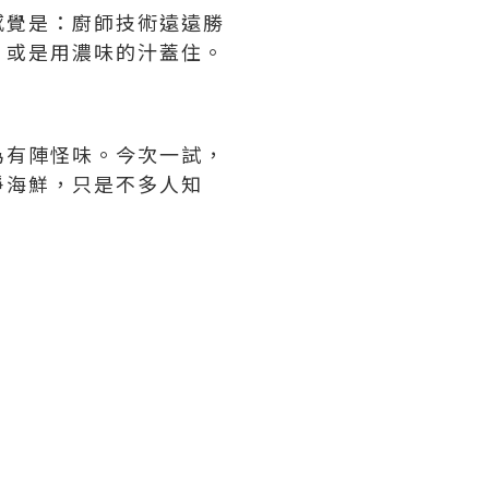
感覺是：廚師技術遠遠勝
，或是用濃味的汁蓋住。
為有陣怪味。今次一試，
淨海鮮，只是不多人知