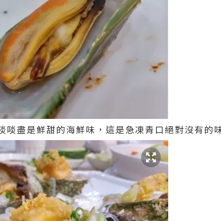
啖啖盡是鮮甜的海鮮味，這是急凍青口絕對沒有的