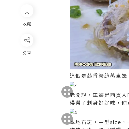
收藏
分享
這個是蒜香粉絲蒸車蠔
老闆說，車蠔是西貢人
得帶子刺身好好味，你
本地石斑，中型size，