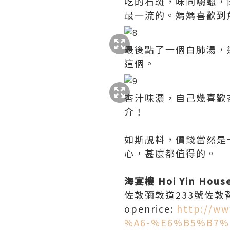
吃的石斑，味同嚼蠟，
最一流的。媽媽喜歡到
最後點了一個白肺湯，
這個。
杏汁味濃，自己幾喜歡
介！
如斯靚料，價錢當然是
心，甚麼都值得的。
海宴樓 Hoi Yin Hous
佐敦彌敦道233號佐敦薈2
openrice:
http://w
%A6-%E6%B5%B7%E