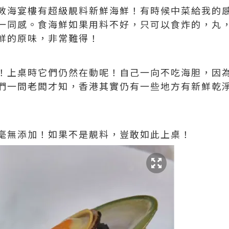
敦海宴樓有超級靚料新鮮海鮮！有時候中菜給我的
一同感。食海鮮如果用料不好，只可以食炸的，丸
鮮的原味，非常難得！
！上桌時它們仍然在動呢！自己一向不吃海胆，因
們一問老闆才知，香港其實仍有一些地方有新鮮乾
毫無添加！如果不是靚料，豈敢如此上桌！