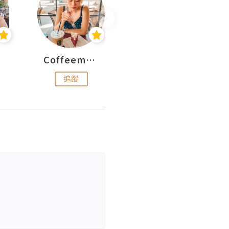
Coffeemeetjojo
艾華斯@鄭大小姐工房
追蹤
追蹤