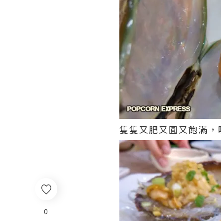
隻隻又肥又圓又飽滿，
0