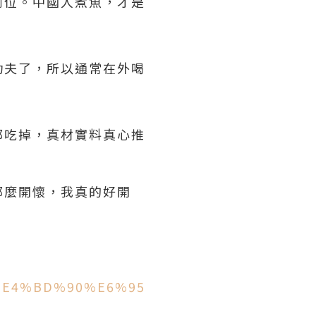
到位。中國人煮魚，才是
功夫了，所以通常在外喝
都吃掉，真材實料真心推
那麼開懷，我真的好開
t/%E4%BD%90%E6%95