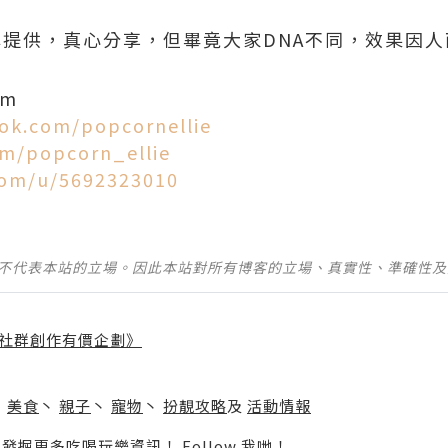
品牌提供，真心分享，但畢竟大家DNA不同，效果因
om
ok.com/popcornellie
om/popcorn_ellie
com/u/5692323010
並不代表本站的立場。因此本站對所有博客的立場、真實性、準確性
社群創作有價企劃》
】
丶
美食
丶
親子
丶
寵物
丶
扮靚攻略
及
活動情報
p啦！發掘更多吃喝玩樂資訊！
Follow 我哋
！