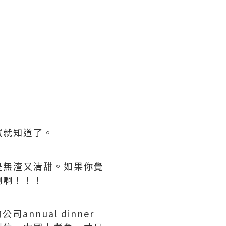
試就知道了。
是無渣又清甜。如果你覺
啊啊！！！
nnual dinner