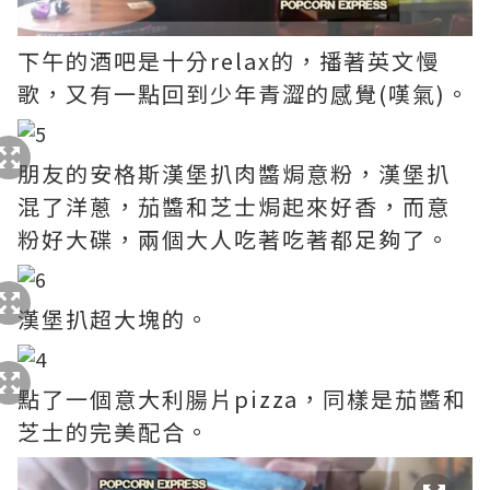
下午的酒吧是十分relax的，播著英文慢
歌，又有一點回到少年青澀的感覺(嘆氣)。
朋友的安格斯漢堡扒肉醬焗意粉，漢堡扒
混了洋蔥，茄醬和芝士焗起來好香，而意
粉好大碟，兩個大人吃著吃著都足夠了。
漢堡扒超大塊的。
點了一個意大利腸片pizza，同樣是茄醬和
芝士的完美配合。