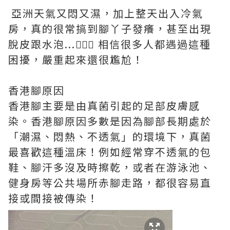
亞洲天氣又悶又濕，加上整天出入冷氣
房，真的很常搞到腳丫子發癢，甚至出現
脫皮跟水泡...🤦🏻‍♀️ 相信很多人都遇過這種
困擾，嚴重起來還很尷尬！
香港腳原因
香港腳主要是由真菌引起的足部皮膚感
染。香港腳原因多數是因為腳部長期處於
「潮濕、悶熱、不透氣」的環境下，真菌
最喜歡這種溫床！例如經常穿不透氣的包
鞋、腳汗多沒及時擦乾，或者在游泳池、
健身房等公共場所赤腳走路，都很容易直
接或間接被傳染！