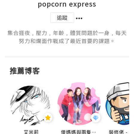
popcorn express
追蹤
集合捱夜﹐壓力﹐年齡﹐體質問題於一身﹐每天
努力和爛面作戰成了最近首要的課題。
推薦博客
點滴
艾米莉
儍媽媽與兩隻小魔怪之家