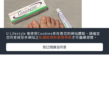
U Lifestyle 會使用Cookies來改善您的網站體驗，請確定
您同意接受本網站之
私隱政策和使用條款
才可繼續瀏覽。
我已閱讀及同意
你有沒有以下香港腳症狀？
1）腳痕難耐（特別是腳趾縫或腳底，出汗
後更明顯）
2）出現紅斑、嚴重脫皮、皮膚乾裂
3）足弓或腳側冒出一顆顆小水泡