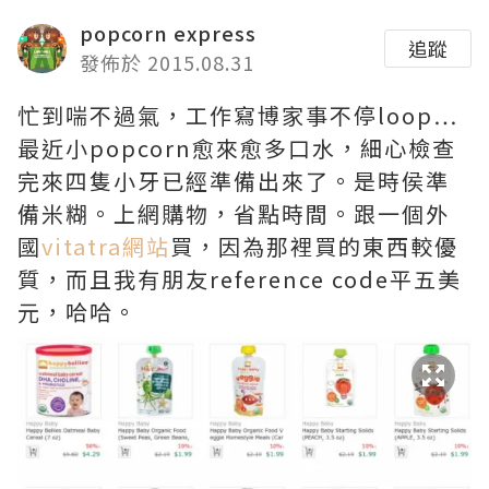
popcorn express
追蹤
發佈於 2015.08.31
忙到喘不過氣，工作寫博家事不停loop…
最近小popcorn愈來愈多口水，細心檢查
完來四隻小牙已經準備出來了。是時侯準
備米糊。上網購物，省點時間。跟一個外
國
vitatra網站
買，因為那裡買的東西較優
質，而且我有朋友reference code平五美
元，哈哈。