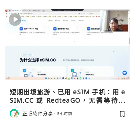
短期出境旅游、已用 eSIM 手机：用 e
SIM.CC 或 RedteaGO，无需等待收
货。需要“当地号码 + 通话短信”（如
正版软件分享
5小時前
打车、外卖、客户联络）：优先 Redt
eaGO（明确提供通话短信套餐）。长