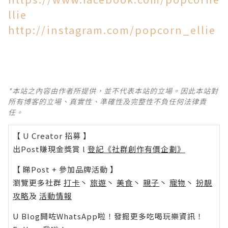
llie
http://instagram.com/popcorn_ellie
*本站之內容由作者所提供，並不代表本站的立場。因此本站對
所有博客的立場、真實性、準確性及完整性不負任何法律責
任。
【 U Creator 招募 】
出Post賺現金獎賞 l
登記《社群創作有價企劃》
【 睇Post + 參加品牌活動 】
瀏覽更多社群
打卡
丶
旅遊
丶
美食
丶
親子
丶
寵物
丶
扮靚
攻略
及
活動情報
U Blog開咗WhatsApp啦！發掘更多吃喝玩樂資訊！