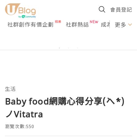
會員登記
社群創作有價企劃
社群熱話
成為U Creato
更多
生活
Baby food網購心得分享(`へ´*)
ノVitatra
瀏覽次數:550