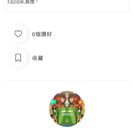
Follow 我哋
！
0個讚好
收藏