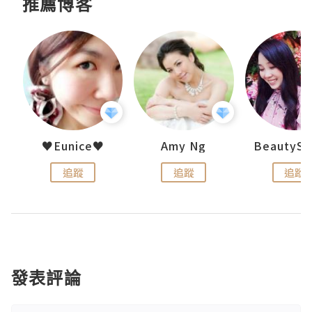
推薦博客
h 夏沫
♥Eunice♥
Amy Ng
追蹤
追蹤
追蹤
發表評論