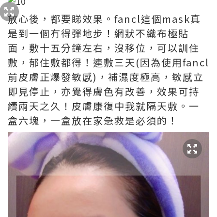
放心後，都要睇效果。fancl這個mask真
是到一個冇得彈地步！網狀不織布極貼
面，敷十五分鐘左右，沒移位，可以訓住
敷，郁住敷都得！連敷三天(因為使用fancl
前皮膚正爆發敏感)，補濕度極高，敏感立
即見停止，亦覺得膚色有改善，效果可持
續兩天之久！皮膚康復中我就隔天敷。一
盒六塊，一盒放在家急救是必須的！