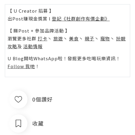
【 U Creator 招募 】
出Post賺現金獎賞 l
登記《社群創作有價企劃》
【 睇Post + 參加品牌活動 】
瀏覽更多社群
打卡
丶
旅遊
丶
美食
丶
親子
丶
寵物
丶
扮靚
攻略
及
活動情報
U Blog開咗WhatsApp啦！發掘更多吃喝玩樂資訊！
Follow 我哋
！
0個讚好
收藏