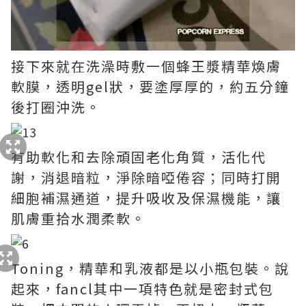
接下來就在洗澡時敷一個蜂王漿精華煥膚
軟膜，透明gel狀，要塗厚厚的，約五分鐘
後打圈沖洗。
有助軟化和去除頑固老化角質，活化代
謝，消退暗粒，淨除暗啞倦容；同時打開
細胞補濕通道，提升吸收及保濕機能，讓
肌膚重拾水潤柔軟。
Toning，精華和乳液都是以小瓶包裝。說
起來，fancl其中一項特色就是密封式包