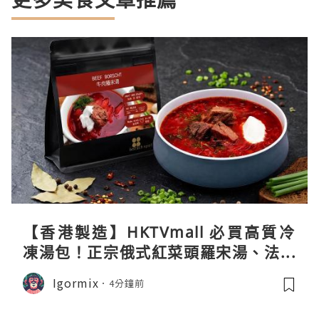
【香港製造】HKTVmall 必買高質冷
凍湯包！正宗俄式紅菜頭羅宋湯、法式
龍蝦濃湯與生酮膠原蛋白骨頭湯全攻略
Igormix
4分鐘前