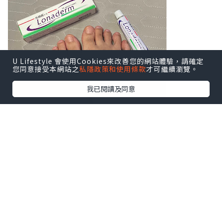
U Lifestyle 會使用Cookies來改善您的網站體驗，請確定
您同意接受本網站之
私隱政策和使用條款
才可繼續瀏覽。
我已閱讀及同意
你有沒有以下香港腳症狀？
1）腳痕難耐（特別是腳趾縫或腳底，出汗
後更明顯）
2）出現紅斑、嚴重脫皮、皮膚乾裂
3）足弓或腳側冒出一顆顆小水泡