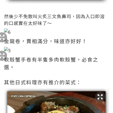
然後少不免散叫火炙三文魚壽司，因為入口即溶
的口感實在太好味了～
金龍卷，賣相滿分，味道亦好好！
軟殼蟹手卷有半隻多肉軟殼蟹，必食之
選。
其他日式料理亦有推介的菜式：