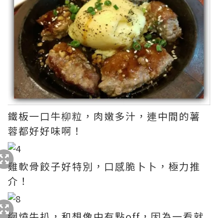
鐵板一口牛柳粒，肉嫩多汁，連中間的薯
蓉都好好味啊！
雞軟骨餃子好特別，口感脆卜卜，極力推
介！
網燒牛扒，和想像中有點off，因為一看就