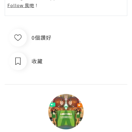
Follow 我哋
！
0個讚好
收藏