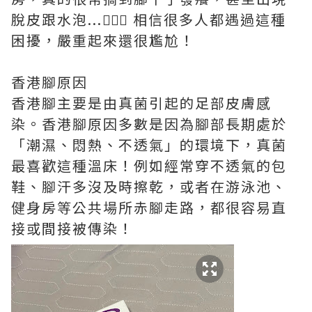
脫皮跟水泡...🤦🏻‍♀️ 相信很多人都遇過這種
困擾，嚴重起來還很尷尬！
香港腳原因
香港腳主要是由真菌引起的足部皮膚感
染。香港腳原因多數是因為腳部長期處於
「潮濕、悶熱、不透氣」的環境下，真菌
最喜歡這種溫床！例如經常穿不透氣的包
鞋、腳汗多沒及時擦乾，或者在游泳池、
健身房等公共場所赤腳走路，都很容易直
接或間接被傳染！