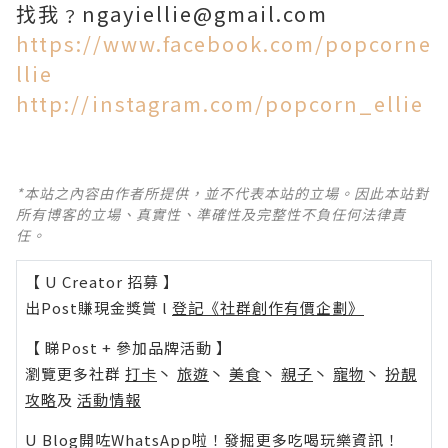
找我﹖ngayiellie@gmail.com
https://www.facebook.com/popcorne
llie
http://instagram.com/popcorn_ellie
*本站之內容由作者所提供，並不代表本站的立場。因此本站對
所有博客的立場、真實性、準確性及完整性不負任何法律責
任。
【 U Creator 招募 】
出Post賺現金獎賞 l
登記《社群創作有價企劃》
【 睇Post + 參加品牌活動 】
瀏覽更多社群
打卡
丶
旅遊
丶
美食
丶
親子
丶
寵物
丶
扮靚
攻略
及
活動情報
U Blog開咗WhatsApp啦！發掘更多吃喝玩樂資訊！