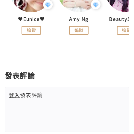
h 夏沫
♥Eunice♥
Amy Ng
追蹤
追蹤
追蹤
發表評論
登入
發表評論