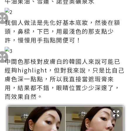
牛油果油、雪蓮、諾登奧礦泉水
我個人做法是先化好基本底妝，然後在額
頭，鼻樑，下巴，用最淺色的那支點少
許，慢慢用手指點開便可！
中間色那枝對皮膚白的韓國人來說可能已
經夠highlight，但對我來說，只是比自己
膚色深一點點，所以我直接當遮瑕膏來
用，結果都不錯，眼睛位置少少深邃了，
而效果自然。