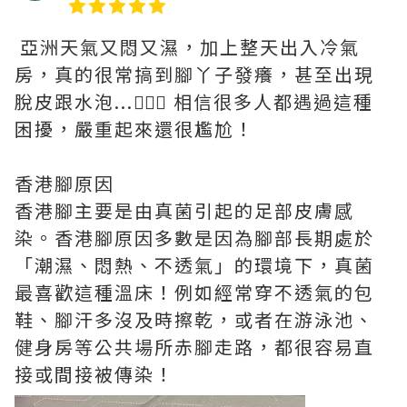
亞洲天氣又悶又濕，加上整天出入冷氣
房，真的很常搞到腳丫子發癢，甚至出現
脫皮跟水泡...🤦🏻‍♀️ 相信很多人都遇過這種
困擾，嚴重起來還很尷尬！
香港腳原因
香港腳主要是由真菌引起的足部皮膚感
染。香港腳原因多數是因為腳部長期處於
「潮濕、悶熱、不透氣」的環境下，真菌
最喜歡這種溫床！例如經常穿不透氣的包
鞋、腳汗多沒及時擦乾，或者在游泳池、
健身房等公共場所赤腳走路，都很容易直
接或間接被傳染！