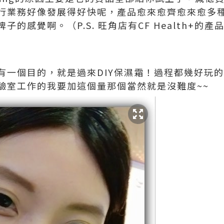
行業務好像發展得好快呢，產品愈來愈齊愈來愈多
的感覺啊。（P.S. 旺角店有CF Health+的
有一個目的，就是過來DIY保濕霜！過程都幾好玩
驗室工作的我要加這個量那個當然就是沒難度~~