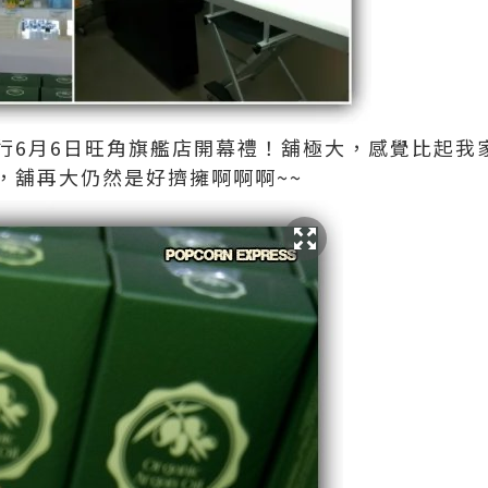
行6月6日旺角旗艦店開幕禮！舖極大，感覺比起我
，舖再大仍然是好擠擁啊啊啊~~