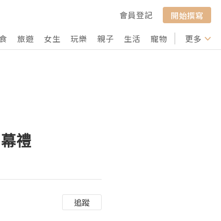
會員登記
開始撰寫
食
旅遊
女生
玩樂
親子
生活
寵物
行山
更多
打卡
開幕禮
追蹤