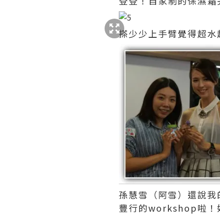
登登！自家制的保濕霜
搽少少上手臂覺得超水
孫慧雪（阿雪）還說我
豐行的workshop啦