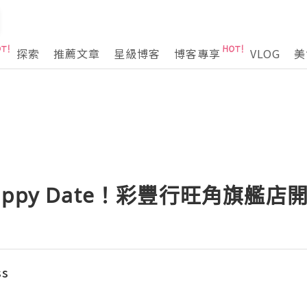
探索
推薦文章
星級博客
博客專享
VLOG
美
 Happy Date！彩豐行旺角旗艦店
ss